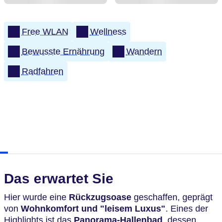
Free WLAN
Wellness
Bewusste Ernährung
Wandern
Radfahren
Das erwartet Sie
Hier wurde eine
Rückzugsoase
geschaffen, geprägt
von
Wohnkomfort und "leisem Luxus"
. Eines der
Highlights ist das
Panorama-Hallenbad
, dessen