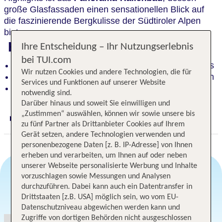
große Glasfassaden einen sensationellen Blick auf
die faszinierende Bergkulisse der Südtiroler Alpen
bieten.
Highlights
Ihre Entscheidung – Ihr Nutzungserlebnis
bei TUI.com
Rückzugsoase mit Wohnkomfort und leisem Luxus
Wir nutzen Cookies und andere Technologien, die für
Panorama-Hallenbad mit Blick auf Südtiroler Alpen
Services und Funktionen auf unserer Website
Ruhig gelegen und nahe dem Ortszentrum
notwendig sind.
Darüber hinaus und soweit Sie einwilligen und
„Zustimmen“ auswählen, können wir sowie unsere bis
Digitaler und telefonischer 24/7 TUI Service
zu fünf Partner als Drittanbieter Cookies auf Ihrem
Gerät setzen, andere Technologien verwenden und
personenbezogene Daten [z. B. IP-Adresse] von Ihnen
erheben und verarbeiten, um Ihnen auf oder neben
unserer Webseite personalisierte Werbung und Inhalte
vorzuschlagen sowie Messungen und Analysen
durchzuführen. Dabei kann auch ein Datentransfer in
Angebotsauswahl
Drittstaaten [z.B. USA] möglich sein, wo vom EU-
Datenschutzniveau abgewichen werden kann und
Zugriffe von dortigen Behörden nicht ausgeschlossen