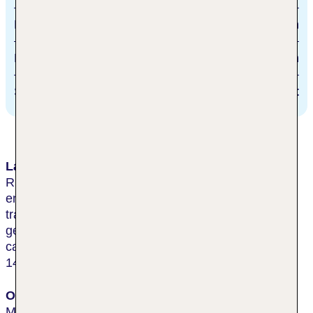
Loipe
10 km
Flughafen
8 km
Skibushaltestelle
direkt
Lage & Umgebung
Ruhig und dennoch nur ca. 300 m vom Ortszentrum
entfernt, in landschaftlich schöner Umgebung mit
traumhaftem Panoramablick, auf ca. 1.050 m Höhe
gelegen. Den Bahnhof von Mals erreichen Sie nach
ca. 600 m. Zum Flughafen Innsbruck sind es etwa
145 km.
Ort
Mals