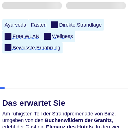
Ayurveda
Fasten
Direkte Strandlage
Free WLAN
Wellness
Bewusste Ernährung
Das erwartet Sie
Am ruhigsten Teil der Strandpromenade von Binz,
umgeben von den
Buchenwäldern der Granitz
,
erlebt der Gast die
Eleganz des Hotels
. In den vier