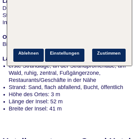
Lage & Umgebung
Das Hotel ist nur durch die autofreie
Strandpromenade vom langen Sandstrand getrennt.
In den Ortskern sind es ca. 500 m.
Ort
Binz
Ablehnen
Einstellungen
Zustimmen
Lage
erste Strandlage, an der Strandpromenade, am
Wald, ruhig, zentral, Fußgängerzone,
Restaurants/Geschäfte in der Nähe
Strand: Sand, flach abfallend, Bucht, öffentlich
Höhe des Ortes: 3 m
Länge der Insel: 52 m
Breite der Insel: 41 m