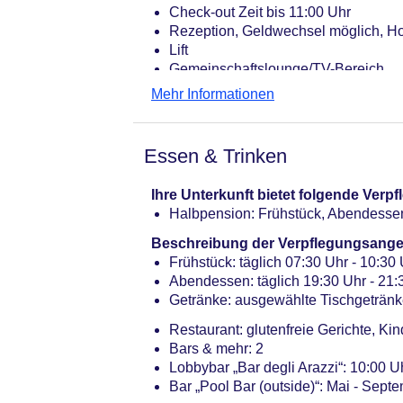
Check-out Zeit bis 11:00 Uhr
Rezeption, Geldwechsel möglich, Ho
Lift
Gemeinschaftslounge/TV-Bereich
Gartenanlage
Mehr Informationen
Pool: Mai - September; wetterabhän
Gebühr, Sonnenschirme: ohne Gebü
Badetücher: ohne Gebühr
Essen & Trinken
Arzt: Sprachen: englisch, italienisch
Internet: WLAN/WiFi, im gesamten Ho
Ihre Unterkunft bietet folgende Ver
der Lobby: ohne Gebühr, in der Bar
Halbpension: Frühstück, Abendesse
Internetterminal: ohne Gebühr
Wäscheservice: gegen Gebühr
Beschreibung der Verpflegungsange
Concierge Service, Gepäckservice
Frühstück: täglich 07:30 Uhr - 10:30 
Zahlungsarten: TUI Card / VISA, Ma
Abendessen: täglich 19:30 Uhr - 21
Haustiere nicht erlaubt
Getränke: ausgewählte Tischgetränk
Parkmöglichkeiten: Stellplätze, nic
Restaurant: glutenfreie Gerichte, Ki
Businesscenter: täglich 24 Stunden
Bars & mehr: 2
Tagungseinrichtungen: Konferenzräu
Lobbybar „Bar degli Arazzi“: 10:00 U
Coffee Breaks: pro Tag ab 7 EUR
Bar „Pool Bar (outside)“: Mai - Sept
Gebäudeanzahl: 1, Etagen: 5, Zimme