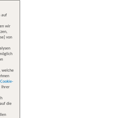
 auf
en wir
tzen,
se] von
alysen
 möglich
on
, welche
lehnen
Cookie-
 Ihrer
ch
auf die
llen