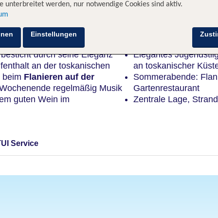
 unterbreitet werden, nur notwendige Cookies sind aktiv.
sum
Highlights
hnen
Einstellungen
Zust
e
besticht durch seine Eleganz
Elegantes Jugendstil
ufenthalt an der toskanischen
an toskanischer Küst
e beim
Flanieren auf der
Sommerabende: Flani
m Wochenende regelmäßig Musik
Gartenrestaurant
inem guten Wein im
Zentrale Lage, Stran
TUI Service