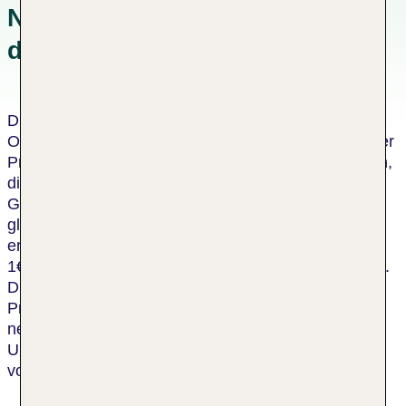
Nachhaltigkeitskonzepten in
der Unterkunft
Dieses Hotel wurde von einer unabhängigen
Organisation als nachhaltiges Hotel zertifiziert. Dieser
Prozess umfasst eine Bewertung durch einen Dritten,
die bescheinigt, dass das Hotel die Kriterien des
Global Sustainable Tourism Council oder einen
gleichwertigen Standard erfüllt. Für jeden
erwachsenen Gast in diesem Hotel spendet die TUI
1€ an die TUI Care Foundation, für jedes Kind 0,50€.
Die TUI Care Foundation initiiert und unterstützt
Projekte, die jungen Menschen auf der ganzen Welt
neue Zukunftsperspektiven eröffnen, Natur und
Umwelt schützen und die nachhaltige Entwicklung
von Urlaubsdestinationen fördern.