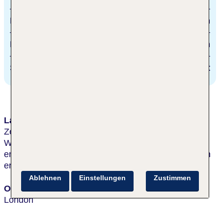
Musical theater
1.5 km
Flughafen
30 km
Stadtzentrum/Ortszentrum
direkt
Lage & Umgebung
Zentrale Lage an der Südseite der Themse in der
Waterloo Road. Westminster Abbey ist ca. 1,7 km
entfernt. Das London Eye ist in wenigen Gehminuten
erreichbar. U: Waterloo, Lambeth North.
Ablehnen
Einstellungen
Zustimmen
Ort
London