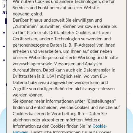
Wir nutzen Cookies und andere Technologien, die für
und Hollywoodstars schätzen das Haus mit dem
Services und Funktionen auf unserer Website
ausgezeichneten Restaurant „Imàgo“.
notwendig sind.
Highlights
Darüber hinaus und soweit Sie einwilligen und
„Zustimmen“ auswählen, können wir sowie unsere bis
Luxushotel oberhalb der Spanischen Treppe –
zu fünf Partner als Drittanbieter Cookies auf Ihrem
einzigartige Lage, weltweit geschätzt
Gerät setzen, andere Technologien verwenden und
Ausgezeichnetes Restaurant "Imàgo" – ein
personenbezogene Daten [z. B. IP-Adresse] von Ihnen
erheben und verarbeiten, um Ihnen auf oder neben
Highlight für Gourmets
unserer Webseite personalisierte Werbung und Inhalte
Historischer Palazzo seit 1893 – Gastgeber
vorzuschlagen sowie Messungen und Analysen
internationaler Persönlichkeiten
durchzuführen. Dabei kann auch ein Datentransfer in
Drittstaaten [z.B. USA] möglich sein, wo vom EU-
Datenschutzniveau abgewichen werden kann und
Digitaler und telefonischer 24/7 TUI Service
Zugriffe von dortigen Behörden nicht ausgeschlossen
werden können.
Sie können mehr Informationen unter "Einstellungen"
finden und entscheiden, welche Cookies und welche auf
Cookies basierende Verarbeitung Ihrer Daten Sie
ablehnen oder akzeptieren möchten. Weitere
Information zu den Cookies finden Sie im
Cookie-
Angebotsauswahl
Hinweis
. Zusätzliche Informationen zur auf Cookies