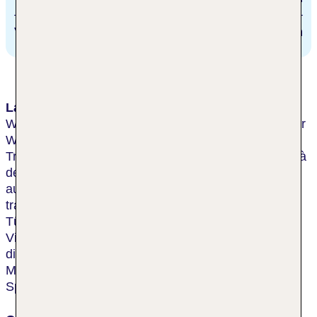
Villa Borghese
1 km
Lage & Umgebung
Weltbekanntes Luxushotel, das seine Gäste aus aller
Welt in einzigartiger Lage oberhalb der Spanischen
Treppe und neben der wunderschönen Kirche „Trinità
dei Monti” empfängt. In einem historischen Palazzo
aus dem 16. Jahrhundert untergebracht, öffnete das
traditionsreiche Haus im Jahre 1893 erstmals seine
Türen. Die berühmten Sehenswürdigkeiten wie die
Villa Borghese, die Via Veneto, die Via Condotti und
die exklusiven Boutiquen der Stadt sind in wenigen
Minuten bequem zu Fuß erreichbar. U-Bahn-Station:
Spagna.