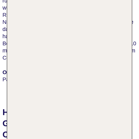
ruhigere Teil von Florida. In der Nähe und in nur
wenigen Minuten zu erreichen, gibt es verschiedene
Radstrecken in schöner und friedvoller
Naturlandschaft mit Nationalparks, Golfplätzen sowie
das einzige Angebot in ganz Marineland um Delfine
hautnah zu erleben. Die Gäste können den Flagler
Beach besuchen, der sich nach einer Fahrt von ca. 10
min erreichen lässt sowie das Stadtzentrum von Palm
Coast nach rund 15 Fahrtminuten.
Ort
Palm Coast
Hotelbewertungen Hilton
Garden Inn Palm Coast Town
Center