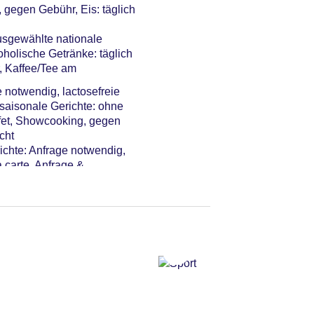
dacht
 gegen Gebühr, Eis: täglich
ent, Coffee Breaks
ausgewählte nationale
oholische Getränke: täglich
, Kaffee/Tee am
e notwendig, lactosefreie
 saisonale Gerichte: ohne
ffet, Showcooking, gegen
cht
richte: Anfrage notwendig,
 carte, Anfrage &
g erwünscht