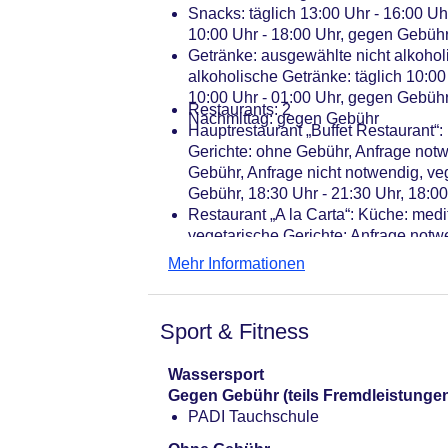
Parkmöglichkeiten: Parkplatz (nach V
Snacks: täglich 13:00 Uhr - 16:00 Uh
Tagungseinrichtungen: Konferenzräu
10:00 Uhr - 18:00 Uhr, gegen Gebüh
Gebäudeanzahl: 2, Etagen: 4, Zimme
Getränke: ausgewählte nicht alkohol
Landeskategorie: 4 Sterne
alkoholische Getränke: täglich 10:00
10:00 Uhr - 01:00 Uhr, gegen Gebüh
Restaurants: 2
Nachmittag: gegen Gebühr
Hauptrestaurant „Buffet Restaurant“:
Gerichte: ohne Gebühr, Anfrage notw
Gebühr, Anfrage nicht notwendig, ve
Gebühr, 18:30 Uhr - 21:30 Uhr, 18:0
Restaurant „A la Carta“: Küche: medi
vegetarische Gerichte: Anfrage notw
Reservierung notwendig, gegen Geb
Mehr Informationen
Bars & mehr: 5
Lobbybar: täglich 17:30 Uhr - 01:00
Loungebar „Marea“: saisonabhängig;
Sport & Fitness
Snack Bar: saisonabhängig; wettera
Bar: saisonabhängig, mehrmals pro 
Wassersport
Coffeeshop „Mocaccino“: gegen Geb
Gegen Gebühr (teils Fremdleistunge
PADI Tauchschule