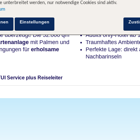
 unterbreitet werden, nur notwendige Cookies sind aktiv.
sum
Highlights
hnen
Einstellungen
Zust
re überzeugt! Die 52.000 qm
Adults only-Hotel ab 
rtenanlage
mit Palmen und
Traumhaftes Ambient
dingungen für
erholsame
Perfekte Lage: direkt
Nachbarinseln
TUI Service plus Reiseleiter