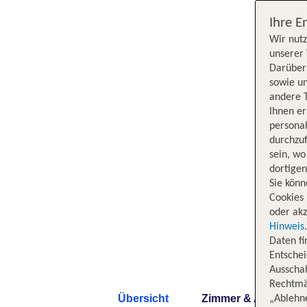
Ihre E
Wir nutz
unserer 
Darüber 
sowie un
andere 
Ihnen e
persona
durchzuf
sein, w
dortige
Sie könn
Cookies 
oder akz
Hinweis
Daten f
Entschei
Ausschal
Rechtmäß
Übersicht
Zimmer & Angebote
„Ablehn