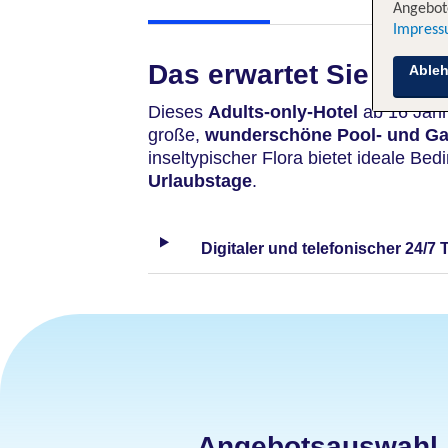
Angebote
Impres
Das erwartet Sie
Able
Dieses
Adults-only-Hotel
ab 16 Jah
große,
wunderschöne Pool- und Ga
inseltypischer Flora bietet ideale Be
Urlaubstage
.
Digitaler und telefonischer 24/7 
Angebotsauswahl