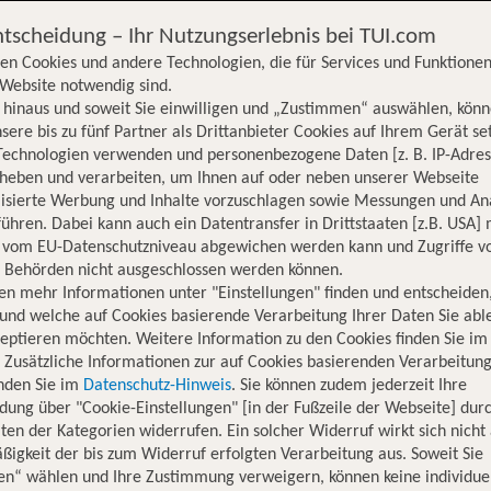
ntscheidung – Ihr Nutzungserlebnis bei TUI.com
en Cookies und andere Technologien, die für Services und Funktionen
Website notwendig sind.
hinaus und soweit Sie einwilligen und „Zustimmen“ auswählen, könn
sere bis zu fünf Partner als Drittanbieter Cookies auf Ihrem Gerät se
Technologien verwenden und personenbezogene Daten [z. B. IP-Adres
rheben und verarbeiten, um Ihnen auf oder neben unserer Webseite
lisierte Werbung und Inhalte vorzuschlagen sowie Messungen und An
ühren. Dabei kann auch ein Datentransfer in Drittstaaten [z.B. USA]
o vom EU-Datenschutzniveau abgewichen werden kann und Zugriffe v
n Behörden nicht ausgeschlossen werden können.
en mehr Informationen unter "Einstellungen" finden und entscheiden
und welche auf Cookies basierende Verarbeitung Ihrer Daten Sie ab
eptieren möchten. Weitere Information zu den Cookies finden Sie im
. Zusätzliche Informationen zur auf Cookies basierenden Verarbeitung
inden Sie im
Datenschutz-Hinweis
. Sie können zudem jederzeit Ihre
dung über "Cookie-Einstellungen" [in der Fußzeile der Webseite] dur
ten der Kategorien widerrufen. Ein solcher Widerruf wirkt sich nicht 
igkeit der bis zum Widerruf erfolgten Verarbeitung aus. Soweit Sie
Hotelinformationen
Nachhaltigkeit
Lage
en“ wählen und Ihre Zustimmung verweigern, können keine individue