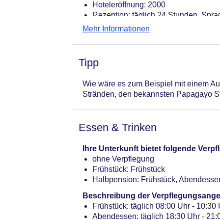
Hoteleröffnung: 2000
Rezeption: täglich 24 Stunden, Sprac
Hotelsafe: ohne Gebühr
Mehr Informationen
Gästebetreuung: Sprachen: deutsch,
Lift
Geldautomat in der Unterkunft
Tipp
Gartenanlage, Sonnenterrasse
Pools: 2
Wie wäre es zum Beispiel mit einem Au
Pool: ohne Gebühr, Outdoor, Meerwa
Stränden, den bekannsten Papagayo S
Gebühr, Sonnenschirme: ohne Gebü
Pool: ohne Gebühr, Outdoor, Meerwa
Gebühr
Essen & Trinken
Whirlpool: ohne Gebühr, Outdoor, 
Badetücher: ohne Gebühr
Ihre Unterkunft bietet folgende Ver
Souvenirshop, Boutique, Friseur
ohne Verpflegung
Arzt: Sprachen: englisch, spanisch
Frühstück: Frühstück
Internet: WLAN/WiFi, im gesamten H
Halbpension: Frühstück, Abendesse
Wäscheservice: gegen Gebühr
Zahlungsarten: TUI Card / VISA, Mas
Beschreibung der Verpflegungsange
Pflicht
Frühstück: täglich 08:00 Uhr - 10:30 
Haustiere nicht erlaubt
Abendessen: täglich 18:30 Uhr - 21:0