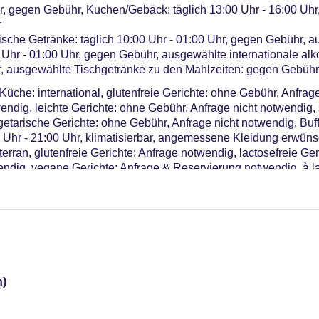
erfügbarkeit), unbewacht: ohne Gebühr, Stellplätze, nicht über
r, gegen Gebühr, Kuchen/Gebäck: täglich 13:00 Uhr - 16:00 Uhr,
me: 5, klimatisierte Tagungsräume, Tageslicht, Tagungsequipm
r
r: 269, Nebengebäude: 1, Etagen Nebengebäude: 3, Villen: 2
ische Getränke: täglich 10:00 Uhr - 01:00 Uhr, gegen Gebühr, 
 Uhr - 01:00 Uhr, gegen Gebühr, ausgewählte internationale alk
r, ausgewählte Tischgetränke zu den Mahlzeiten: gegen Gebühr
 Küche: international, glutenfreie Gerichte: ohne Gebühr, Anfrag
endig, leichte Gerichte: ohne Gebühr, Anfrage nicht notwendig,
getarische Gerichte: ohne Gebühr, Anfrage nicht notwendig, Bu
0 Uhr - 21:00 Uhr, klimatisierbar, angemessene Kleidung erwüns
terran, glutenfreie Gerichte: Anfrage notwendig, lactosefreie Ge
endig, vegane Gerichte: Anfrage & Reservierung notwendig, à la
ühr, mehrmals pro Woche, mit Terrasse, angemessene Kleidun
 Uhr, gegen Gebühr
 wetterabhängig, täglich, gegen Gebühr
bhängig, täglich, gegen Gebühr
Woche 20:30 Uhr - 00:00 Uhr, gegen Gebühr
ühr
n)