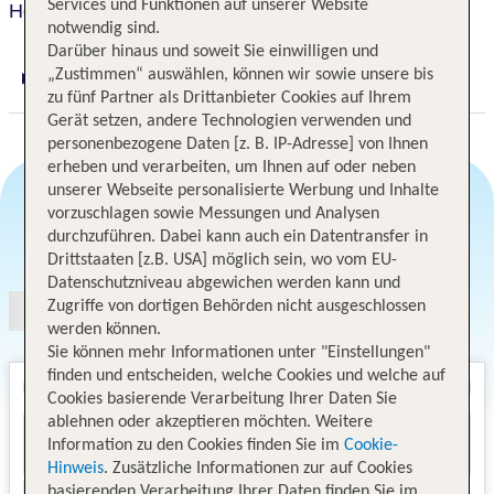
Services und Funktionen auf unserer Website
Holiday Inn Prague
notwendig sind.
Darüber hinaus und soweit Sie einwilligen und
„Zustimmen“ auswählen, können wir sowie unsere bis
Digitaler und telefonischer 24/7 TUI Service
zu fünf Partner als Drittanbieter Cookies auf Ihrem
Gerät setzen, andere Technologien verwenden und
personenbezogene Daten [z. B. IP-Adresse] von Ihnen
erheben und verarbeiten, um Ihnen auf oder neben
unserer Webseite personalisierte Werbung und Inhalte
vorzuschlagen sowie Messungen und Analysen
durchzuführen. Dabei kann auch ein Datentransfer in
Angebotsauswahl
Drittstaaten [z.B. USA] möglich sein, wo vom EU-
Datenschutzniveau abgewichen werden kann und
Zugriffe von dortigen Behörden nicht ausgeschlossen
werden können.
Sie können mehr Informationen unter "Einstellungen"
finden und entscheiden, welche Cookies und welche auf
Cookies basierende Verarbeitung Ihrer Daten Sie
ablehnen oder akzeptieren möchten. Weitere
Information zu den Cookies finden Sie im
Cookie-
Hinweis
. Zusätzliche Informationen zur auf Cookies
basierenden Verarbeitung Ihrer Daten finden Sie im