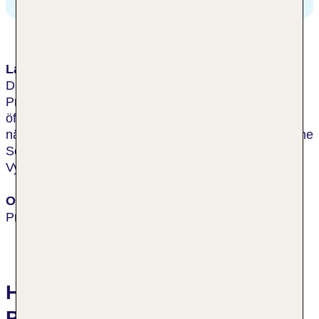
Lage & Umgebung
Das Hotel befindet sich nahe dem Stadtzentrum von
Prag. Dieses kann bequem in ca. 5 min mit dem
öffentlichen Nahverkehr erreicht werden. In der
nächsten Umgebung lassen sich berühmte historische
Sehenswürdigkeiten und Monumente wie das
Vyšehrad Schloss besuchen.
Ort
Prag
Hotelbewertungen Holiday Inn
Prague