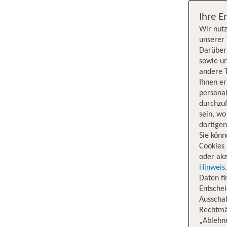
Ihre E
Wir nutz
unserer 
Darüber 
sowie un
andere 
Ihnen e
persona
durchzuf
sein, w
dortige
Sie könn
Cookies 
oder akz
Hinweis
Daten f
Entschei
Ausschal
Rechtmäß
„Ablehn