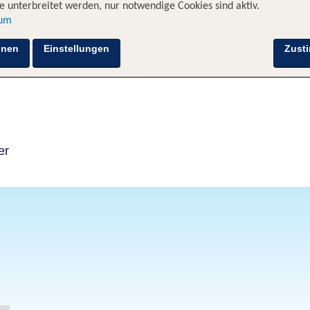
 unterbreitet werden, nur notwendige Cookies sind aktiv.
sum
Hotelinformationen
Lage
Bewertungen
hnen
Einstellungen
Zust
er