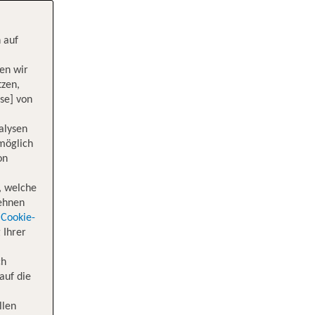
 auf
en wir
tzen,
se] von
alysen
 möglich
on
, welche
lehnen
Cookie-
 Ihrer
ch
auf die
llen