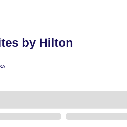
es by Hilton
SA