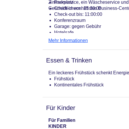
Zimmerservice, ein Wäscheservice und 
Parkplatz
Geschäftlichem hilft das Business-Cente
Check-in von: 15:00:00
Check-out bis: 11:00:00
Konferenzraum
Garage: gegen Gebühr
Hotelsafe
WLAN/WiFi im Hotel
Mehr Informationen
Lift
Minimarkt
Anzahl der Konferenzräume: 0
Essen & Trinken
Anzahl der Aufzüge: 1
Haustiere: gegen Gebühr
Ein leckeres Frühstück schenkt Energie
Zimmerservice
Frühstück
Sonnenterrasse
Kontinentales Frühstück
Gesamtanzahl der Stockwerke: 2
Gesamtanzahl der Zimmer: 112
Pools:Outdoor Pool
Zahlungsarten: American Express, D
Für Kinder
Landeskategorie: 5 Sterne
Für Familien
KINDER