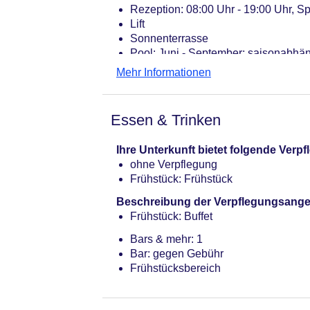
Rezeption: 08:00 Uhr - 19:00 Uhr, Sp
Lift
Sonnenterrasse
Pool: Juni - September; saisonabhä
Badetücher: gegen Gebühr
Mehr Informationen
Internet: WLAN/WiFi, im gesamten H
Zahlungsarten: TUI Card / VISA
Haustiere nicht erlaubt
Essen & Trinken
Etagen: 3, Zimmer: 12, Appartements
Landeskategorie: 3 Sterne
Ihre Unterkunft bietet folgende Ver
ohne Verpflegung
Frühstück: Frühstück
Beschreibung der Verpflegungsange
Frühstück: Buffet
Bars & mehr: 1
Bar: gegen Gebühr
Frühstücksbereich