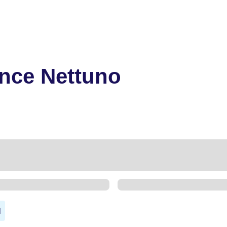
ence Nettuno
N