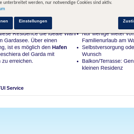
 unterbreitet werden, nur notwendige Cookies sind aktiv.
sum
Highlights
hnen
Einstellungen
Zust
 diese Residence die ideale Wahl
Nur wenige Meter vom
 Gardasee. Über einen
Familienurlaub am W
ng, ist es möglich den
Hafen
Selbstversorgung ode
eschiera del Garda mit
Wunsch
 zu erreichen.
Balkon/Terrasse: Geni
kleinen Residenz
TUI Service