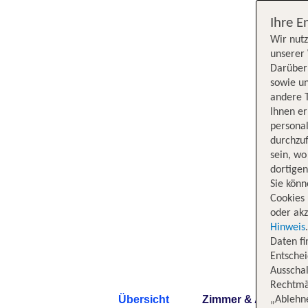
Ihre E
Wir nutz
unserer 
Darüber 
sowie un
andere 
Ihnen e
persona
durchzuf
sein, w
dortige
Sie könn
Cookies 
oder akz
Hinweis
Daten f
Entschei
Ausschal
Rechtmäß
Übersicht
Zimmer & Angebote
„Ablehn