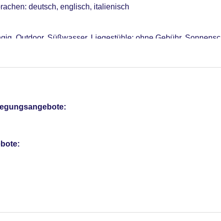
rachen: deutsch, englisch, italienisch
ngig, Outdoor, Süßwasser, Liegestühle: ohne Gebühr, Sonnens
otel (Anlage): ohne Gebühr
: 34
pflegungsangebote:
bote: