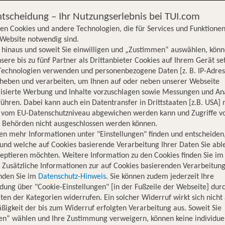
ntscheidung – Ihr Nutzungserlebnis bei TUI.com
en Cookies und andere Technologien, die für Services und Funktionen
Website notwendig sind.
hinaus und soweit Sie einwilligen und „Zustimmen“ auswählen, könn
sere bis zu fünf Partner als Drittanbieter Cookies auf Ihrem Gerät se
Technologien verwenden und personenbezogene Daten [z. B. IP-Adres
rheben und verarbeiten, um Ihnen auf oder neben unserer Webseite
lisierte Werbung und Inhalte vorzuschlagen sowie Messungen und An
ühren. Dabei kann auch ein Datentransfer in Drittstaaten [z.B. USA]
o vom EU-Datenschutzniveau abgewichen werden kann und Zugriffe v
n Behörden nicht ausgeschlossen werden können.
en mehr Informationen unter "Einstellungen" finden und entscheiden
und welche auf Cookies basierende Verarbeitung Ihrer Daten Sie ab
eptieren möchten. Weitere Information zu den Cookies finden Sie im
. Zusätzliche Informationen zur auf Cookies basierenden Verarbeitung
inden Sie im
Datenschutz-Hinweis
. Sie können zudem jederzeit Ihre
dung über "Cookie-Einstellungen" [in der Fußzeile der Webseite] dur
ten der Kategorien widerrufen. Ein solcher Widerruf wirkt sich nicht 
igkeit der bis zum Widerruf erfolgten Verarbeitung aus. Soweit Sie
Hotelinformationen
Nachhaltigkeit
Lage
en“ wählen und Ihre Zustimmung verweigern, können keine individue