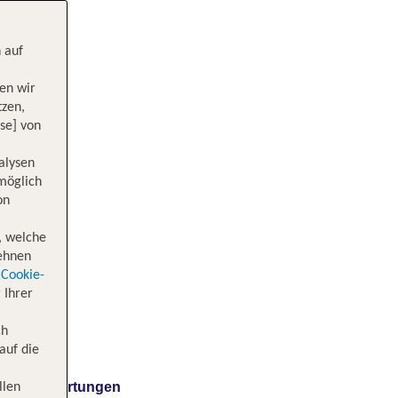
 auf
en wir
tzen,
se] von
alysen
 möglich
on
, welche
lehnen
Cookie-
 Ihrer
ch
auf die
Bewertungen
llen