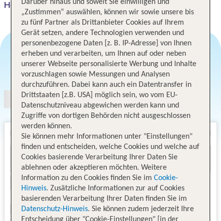
Darüber hinaus und soweit Sie einwilligen und
Hotel Dieschen
„Zustimmen“ auswählen, können wir sowie unsere bis
zu fünf Partner als Drittanbieter Cookies auf Ihrem
Gerät setzen, andere Technologien verwenden und
personenbezogene Daten [z. B. IP-Adresse] von Ihnen
erheben und verarbeiten, um Ihnen auf oder neben
unserer Webseite personalisierte Werbung und Inhalte
Angebotsauswahl
vorzuschlagen sowie Messungen und Analysen
durchzuführen. Dabei kann auch ein Datentransfer in
Drittstaaten [z.B. USA] möglich sein, wo vom EU-
Datenschutzniveau abgewichen werden kann und
Zugriffe von dortigen Behörden nicht ausgeschlossen
werden können.
Sie können mehr Informationen unter "Einstellungen"
finden und entscheiden, welche Cookies und welche auf
Cookies basierende Verarbeitung Ihrer Daten Sie
ablehnen oder akzeptieren möchten. Weitere
Information zu den Cookies finden Sie im
Cookie-
Hinweis
. Zusätzliche Informationen zur auf Cookies
basierenden Verarbeitung Ihrer Daten finden Sie im
Datenschutz-Hinweis
. Sie können zudem jederzeit Ihre
Entscheidung über "Cookie-Einstellungen" [in der