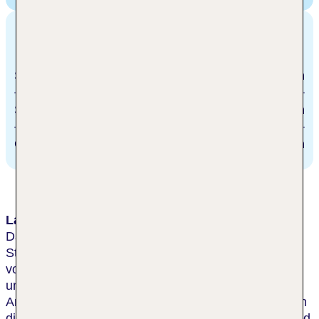
Entfernungen
Strand
1.5 km
Stadtzentrum/Ortszentrum
1.1 km
Golfplatz
11.3 km
Lage & Umgebung
Das Hotel genießt eine herrliche Lage direkt im
Stadtzentrum in einer Fußgängerzone, nur ca. 2 km
vom Hauptbahnhof von Valencia entfernt. Es ist
umgeben von Bars, Pubs und Restaurants, und eine
Anbindung an öffentliche Verkehrsmittel befindet sich
direkt am Hotel. Vielfältige Einkaufsmöglichkeiten und