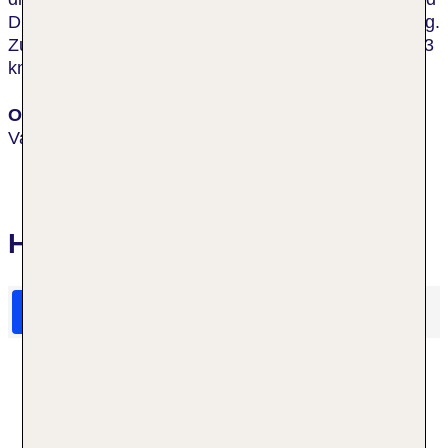
Diskotheken finden Sie in ungefähr 500 m Entfernung.
Zum Meer und zum Strand gelangen Sie nach etwa 3
km.
Ort
Valencia
Hotelbewertungen Hotel Dimar
HolidayCheck Bewertungen
Das sagen TUI Gäste