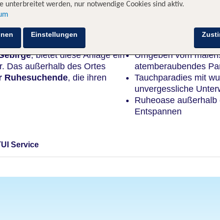
 unterbreitet werden, nur notwendige Cookies sind aktiv.
sum
Highlights
hnen
Einstellungen
Zust
Gebirge
, bietet diese Anlage ein
Umgeben vom maleris
r. Das außerhalb des Ortes
atemberaubendes P
für Ruhesuchende
, die ihren
Tauchparadies mit wu
unvergessliche Unte
Ruheoase außerhalb d
Entspannen
TUI Service