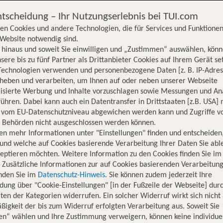
ntscheidung – Ihr Nutzungserlebnis bei TUI.com
en Cookies und andere Technologien, die für Services und Funktionen
Website notwendig sind.
hinaus und soweit Sie einwilligen und „Zustimmen“ auswählen, könn
sere bis zu fünf Partner als Drittanbieter Cookies auf Ihrem Gerät se
Technologien verwenden und personenbezogene Daten [z. B. IP-Adres
rheben und verarbeiten, um Ihnen auf oder neben unserer Webseite
lisierte Werbung und Inhalte vorzuschlagen sowie Messungen und An
ühren. Dabei kann auch ein Datentransfer in Drittstaaten [z.B. USA]
o vom EU-Datenschutzniveau abgewichen werden kann und Zugriffe v
n Behörden nicht ausgeschlossen werden können.
en mehr Informationen unter "Einstellungen" finden und entscheiden
und welche auf Cookies basierende Verarbeitung Ihrer Daten Sie ab
eptieren möchten. Weitere Information zu den Cookies finden Sie im
. Zusätzliche Informationen zur auf Cookies basierenden Verarbeitung
inden Sie im
Datenschutz-Hinweis
. Sie können zudem jederzeit Ihre
dung über "Cookie-Einstellungen" [in der Fußzeile der Webseite] dur
ten der Kategorien widerrufen. Ein solcher Widerruf wirkt sich nicht 
igkeit der bis zum Widerruf erfolgten Verarbeitung aus. Soweit Sie
Hotelinformationen
Lage
Bewertungen
en“ wählen und Ihre Zustimmung verweigern, können keine individue