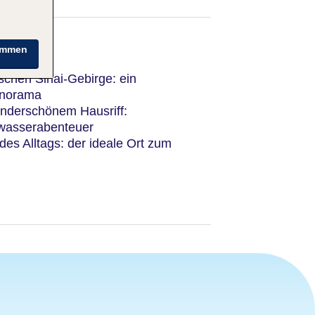
immen
chen Sinai-Gebirge: ein
anorama
nderschönem Hausriff:
rwasserabenteuer
es Alltags: der ideale Ort zum