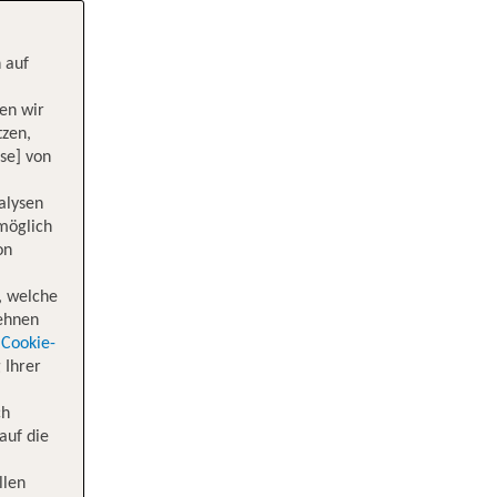
 auf
en wir
tzen,
se] von
alysen
 möglich
on
, welche
lehnen
Cookie-
 Ihrer
ch
auf die
llen