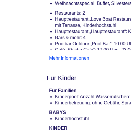
Weihnachtsspecial: Buffet, Silvesters
Restaurants: 2
Hauptrestaurant „Love Boat Restaurant
mit Terrasse, Kinderhochstuhl
Hauptrestaurant „Hauptrestaurant“: K
Bars & mehr: 4
Poolbar Outdoor „Pool Bar“: 10:00 Uh
Café „Shisha Cafe“: 17:00 Uhr - 23:
Strandbar „Beach Bar - Alaa El Din“:
Mehr Informationen
Inclusive inklusive
Bar „Filo Bar - English Pub Style“: 
Für Kinder
Für Familien
Kinderpool: Anzahl Wasserrutschen: 
Kinderbetreuung: ohne Gebühr, Spra
BABYS
Kinderhochstuhl
KINDER