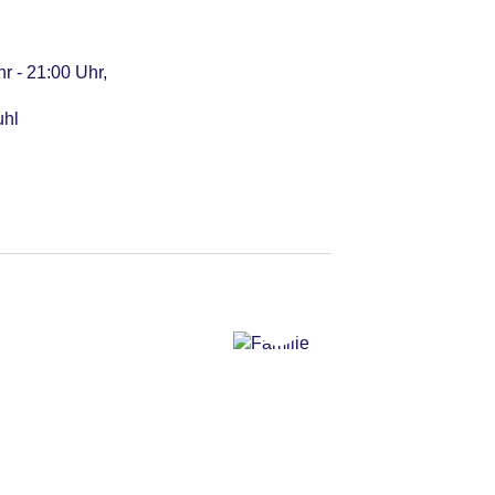
r - 21:00 Uhr,
uhl
bei All