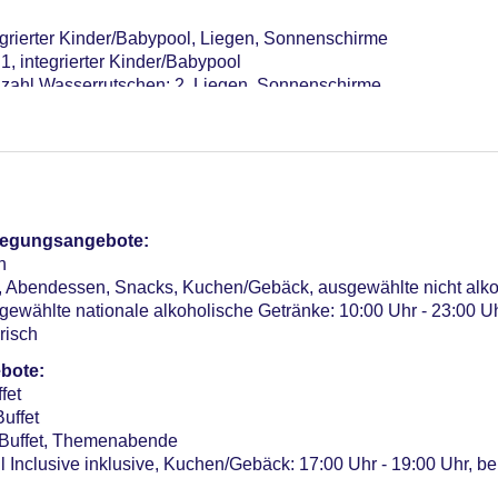
grierter Kinder/Babypool, Liegen, Sonnenschirme
1, integrierter Kinder/Babypool
Anzahl Wasserrutschen: 2, Liegen, Sonnenschirme
Fremdanbieter, Indoor, im Wellnessbereich
on/in der Lobby: ohne Gebühr
pflegungsangebote:
n
en, Abendessen, Snacks, Kuchen/Gebäck, ausgewählte nicht alk
sterCard
gewählte nationale alkoholische Getränke: 10:00 Uhr - 23:00 Uh
risch
Verfügbarkeit), bewacht: ohne Gebühr
mer: 344, Etagen Nebengebäude: 2
bote:
fet
uffet
 Buffet, Themenabende
l Inclusive inklusive, Kuchen/Gebäck: 17:00 Uhr - 19:00 Uhr, bei