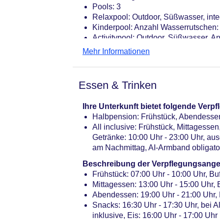
Pools: 3
Relaxpool: Outdoor, Süßwasser, inte
Kinderpool: Anzahl Wasserrutschen: 
Activitypool: Outdoor, Süßwasser, 
Whirlpool „Jacuzzi“: gegen Gebühr, 
Mehr Informationen
Badetücher: ohne Gebühr
Souvenirshop, Minimarkt
Arzt: Sprachen: englisch
Essen & Trinken
Diskothek/Nachtclub: ab 18 Jahre
Internet: WLAN/WiFi, an der Rezepti
Ihre Unterkunft bietet folgende Ver
Internetcafe: gegen Gebühr
Halbpension: Frühstück, Abendesse
Wäscheservice: gegen Gebühr
All inclusive: Frühstück, Mittagess
Zahlungsarten: TUI Card / VISA, Ma
Getränke: 10:00 Uhr - 23:00 Uhr, aus
Haustiere nicht erlaubt
am Nachmittag, AI-Armband obligato
Parkmöglichkeiten: Parkplatz (nach 
Gebäudeanzahl: 35, Etagen: 2, Zim
Beschreibung der Verpflegungsange
Landeskategorie: 3 Sterne
Frühstück: 07:00 Uhr - 10:00 Uhr, Buf
Mittagessen: 13:00 Uhr - 15:00 Uhr, B
Abendessen: 19:00 Uhr - 21:00 Uhr,
Snacks: 16:30 Uhr - 17:30 Uhr, bei Al
inklusive, Eis: 16:00 Uhr - 17:00 Uhr