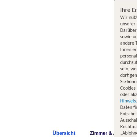
Ihre E
Wir nutz
unserer 
Darüber 
sowie un
andere 
Ihnen e
persona
durchzuf
sein, w
dortige
Sie könn
Cookies 
oder akz
Hinweis
Daten f
Entschei
Ausschal
Rechtmäß
Übersicht
Zimmer & Angebote
„Ablehn