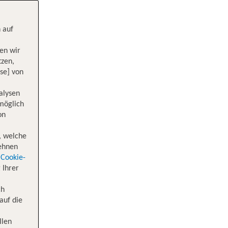
 auf
en wir
tzen,
se] von
alysen
 möglich
on
, welche
lehnen
Cookie-
 Ihrer
ch
auf die
llen