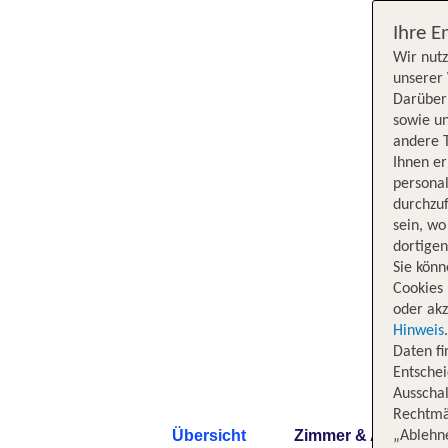
Ihre E
Wir nutz
unserer 
Darüber 
sowie un
andere 
Ihnen e
persona
durchzuf
sein, w
dortige
Sie könn
Cookies 
oder akz
Hinweis
Daten f
Entschei
Ausschal
Rechtmäß
Übersicht
Zimmer & Angebote
„Ablehn