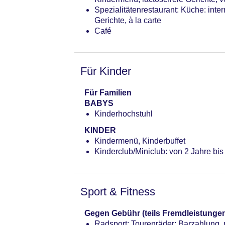
Spezialitätenrestaurant: Küche: inter
Gerichte, à la carte
Café
Für Kinder
Für Familien
BABYS
Kinderhochstuhl
KINDER
Kindermenü, Kinderbuffet
Kinderclub/Miniclub: von 2 Jahre bis
Sport & Fitness
Gegen Gebühr (teils Fremdleistunge
Radsport: Tourenräder: Barzahlung,