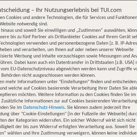
ntscheidung – Ihr Nutzungserlebnis bei TUI.com
en Cookies und andere Technologien, die für Services und Funktionen
Website notwendig sind.
hinaus und soweit Sie einwilligen und „Zustimmen“ auswählen, könn
sere bis zu fünf Partner als Drittanbieter Cookies auf Ihrem Gerät se
Technologien verwenden und personenbezogene Daten [z. B. IP-Adres
rheben und verarbeiten, um Ihnen auf oder neben unserer Webseite
lisierte Werbung und Inhalte vorzuschlagen sowie Messungen und An
ühren. Dabei kann auch ein Datentransfer in Drittstaaten [z.B. USA]
o vom EU-Datenschutzniveau abgewichen werden kann und Zugriffe v
n Behörden nicht ausgeschlossen werden können.
en mehr Informationen unter "Einstellungen" finden und entscheiden
und welche auf Cookies basierende Verarbeitung Ihrer Daten Sie ab
eptieren möchten. Weitere Information zu den Cookies finden Sie im
. Zusätzliche Informationen zur auf Cookies basierenden Verarbeitung
inden Sie im
Datenschutz-Hinweis
. Sie können zudem jederzeit Ihre
dung über "Cookie-Einstellungen" [in der Fußzeile der Webseite] dur
ten der Kategorien widerrufen. Ein solcher Widerruf wirkt sich nicht 
igkeit der bis zum Widerruf erfolgten Verarbeitung aus. Soweit Sie
Hotelinformationen
Lage
Bewertungen
en“ wählen und Ihre Zustimmung verweigern, können keine individue