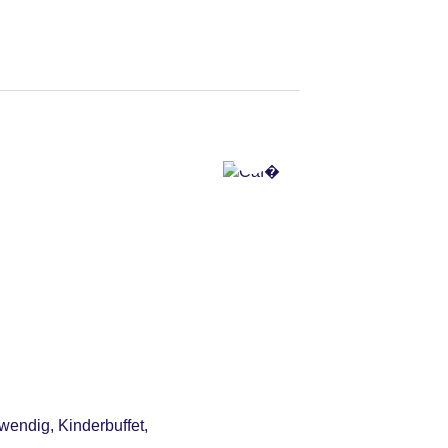
 Anfrage & Reservierung
wendig, Kinderbuffet,