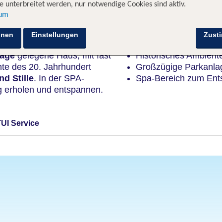
 unterbreitet werden, nur notwendige Cookies sind aktiv.
sum
Highlights
hnen
Einstellungen
Zust
lage
gelegene Haus, mit fast
Historisches Ambient
nte des 20. Jahrhundert
Großzügige Parkanla
d Stille
. In der SPA-
Spa-Bereich zum Ent
g erholen und entspannen.
TUI Service