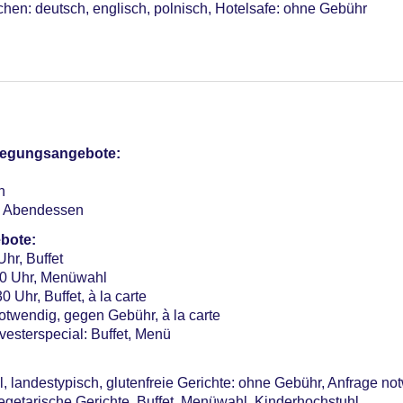
chen: deutsch, englisch, polnisch, Hotelsafe: ohne Gebühr
ndoor, Süßwasser
door, Süßwasser
bäude“: Indoor, Süßwasser
bäude“: Indoor, Süßwasser
pflegungsangebote:
otel (Anlage): ohne Gebühr
n
n, Abendessen
sterCard
bote:
Uhr, Buffet
Verfügbarkeit), unbewacht: Barzahlung, pro Nacht ca. 15 EUR,
:30 Uhr, Menüwahl
 Uhr, Buffet, à la carte
me: 1, klimatisierte Tagungsräume
notwendig, gegen Gebühr, à la carte
er: 93, Nebengebäude: 2
vesterspecial: Buffet, Menü
l, landestypisch, glutenfreie Gerichte: ohne Gebühr, Anfrage not
vegetarische Gerichte, Buffet, Menüwahl, Kinderhochstuhl