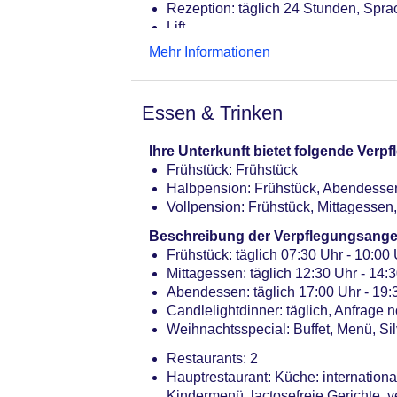
Rezeption: täglich 24 Stunden, Spra
Lift
Gartenanlage, Sonnenterrasse
Mehr Informationen
Pools: 2
Pool „Indoorpool Nebengebäude“: I
Pool „Indoorpool Hauptgebäude“: In
Essen & Trinken
Whirlpool „Indoorwhirlpool Nebenge
Whirlpool „Indoorwhirlpool Hauptge
Ihre Unterkunft bietet folgende Ver
Badetücher
Frühstück: Frühstück
Internet: WLAN/WiFi, im gesamten H
Halbpension: Frühstück, Abendesse
Wäscheservice: gegen Gebühr
Vollpension: Frühstück, Mittagesse
Gepäckservice
Zahlungsarten: TUI Card / VISA, Ma
Beschreibung der Verpflegungsange
Haustiere nicht erlaubt
Frühstück: täglich 07:30 Uhr - 10:00 
Parkmöglichkeiten: Parkplatz (nach 
Mittagessen: täglich 12:30 Uhr - 14
nicht notwendig
Abendessen: täglich 17:00 Uhr - 19:30
Tagungseinrichtungen: Konferenzräu
Candlelightdinner: täglich, Anfrage 
Gebäudeanzahl: 2, Etagen: 4, Zimm
Weihnachtsspecial: Buffet, Menü, Sil
Landeskategorie: 3 Sterne
Restaurants: 2
Hauptrestaurant: Küche: internationa
Kindermenü, lactosefreie Gerichte, 