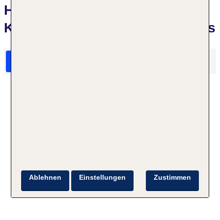
Hotelbewertungen Hotel
Kaiser's Garten und Apartments
HolidayCheck Bewertungen
Das sagen TUI Gäste
Ablehnen
Einstellungen
Zustimmen