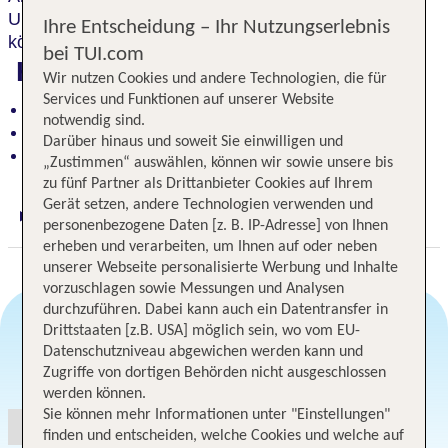
Urlaub in
Ruhe und Stille
. In der SPA- Einrichtung
Ihre Entscheidung – Ihr Nutzungserlebnis
können Sie sich ausgiebig erholen und entspannen.
bei TUI.com
Highlights
Wir nutzen Cookies und andere Technologien, die für
Services und Funktionen auf unserer Website
Historisches Ambiente aus dem 20. Jahrhundert
notwendig sind.
Großzügige Parkanlage für Ruhe und Erholung
Darüber hinaus und soweit Sie einwilligen und
Spa-Bereich zum Entspannen und Auftanken
„Zustimmen“ auswählen, können wir sowie unsere bis
zu fünf Partner als Drittanbieter Cookies auf Ihrem
Gerät setzen, andere Technologien verwenden und
Digitaler und telefonischer 24/7 TUI Service
personenbezogene Daten [z. B. IP-Adresse] von Ihnen
erheben und verarbeiten, um Ihnen auf oder neben
unserer Webseite personalisierte Werbung und Inhalte
vorzuschlagen sowie Messungen und Analysen
durchzuführen. Dabei kann auch ein Datentransfer in
Drittstaaten [z.B. USA] möglich sein, wo vom EU-
Datenschutzniveau abgewichen werden kann und
Angebotsauswahl
Zugriffe von dortigen Behörden nicht ausgeschlossen
werden können.
Sie können mehr Informationen unter "Einstellungen"
finden und entscheiden, welche Cookies und welche auf