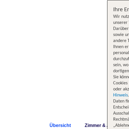
Ihre E
Wir nutz
unserer 
Darüber 
sowie un
andere 
Ihnen e
persona
durchzuf
sein, w
dortige
Sie könn
Cookies 
oder akz
Hinweis
Daten f
Entschei
Ausschal
Rechtmäß
Übersicht
Zimmer & Angebote
„Ablehn