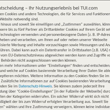
ntscheidung – Ihr Nutzungserlebnis bei TUI.com
en Cookies und andere Technologien, die für Services und Funktionen
Website notwendig sind.
hinaus und soweit Sie einwilligen und „Zustimmen“ auswählen, könn
sere bis zu fünf Partner als Drittanbieter Cookies auf Ihrem Gerät se
Technologien verwenden und personenbezogene Daten [z. B. IP-Adres
rheben und verarbeiten, um Ihnen auf oder neben unserer Webseite
lisierte Werbung und Inhalte vorzuschlagen sowie Messungen und An
ühren. Dabei kann auch ein Datentransfer in Drittstaaten [z.B. USA]
o vom EU-Datenschutzniveau abgewichen werden kann und Zugriffe v
n Behörden nicht ausgeschlossen werden können.
en mehr Informationen unter "Einstellungen" finden und entscheiden
und welche auf Cookies basierende Verarbeitung Ihrer Daten Sie ab
eptieren möchten. Weitere Information zu den Cookies finden Sie im
. Zusätzliche Informationen zur auf Cookies basierenden Verarbeitung
inden Sie im
Datenschutz-Hinweis
. Sie können zudem jederzeit Ihre
dung über "Cookie-Einstellungen" [in der Fußzeile der Webseite] dur
ten der Kategorien widerrufen. Ein solcher Widerruf wirkt sich nicht 
igkeit der bis zum Widerruf erfolgten Verarbeitung aus. Soweit Sie
Hotelinformationen
Lage
Bewertungen
en“ wählen und Ihre Zustimmung verweigern, können keine individue