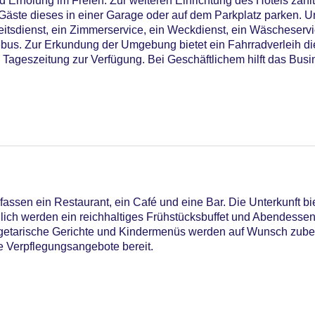
 Erholung im Freien. Zur weiteren Einrichtung des Hotels zähl
Gäste dieses in einer Garage oder auf dem Parkplatz parken. U
eitsdienst, ein Zimmerservice, ein Weckdienst, ein Wäscheservi
bus. Zur Erkundung der Umgebung bietet ein Fahrradverleih d
e Tageszeitung zur Verfügung. Bei Geschäftlichem hilft das Bus
ssen ein Restaurant, ein Café und eine Bar. Die Unterkunft bi
ich werden ein reichhaltiges Frühstücksbuffet und Abendessen 
vegetarische Gerichte und Kindermenüs werden auf Wunsch zuber
le Verpflegungsangebote bereit.
iners Club, Mastercard, Visa