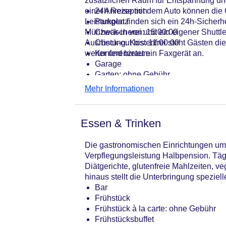
zusätzlichen Raum für Entspannung und
einer Anreise mit dem Auto können die 
24h Rezeption
Leistungen finden sich ein 24h-Sicherh
Parkplatz
Münzwäscherei und ein eigener Shuttle
Check-in von: 15:00:00
Ausrüstung. Kostenfrei steht Gästen di
Check-out bis: 11:00:00
weiter und bietet ein Faxgerät an.
Konferenzraum
Garage
Garten: ohne Gebühr
Hoteleröffnung: 1875
Mehr Informationen
Hotelsafe
WLAN/WiFi im Hotel
Lift
Essen & Trinken
Anzahl der Konferenzräume: 1
Anzahl der Aufzüge: 2
Die gastronomischen Einrichtungen umfa
Haustiere
Verpflegungsleistung Halbpension. Tägl
Zimmerservice
Diätgerichte, glutenfreie Mahlzeiten, 
Sonnenterrasse
hinaus stellt die Unterbringung speziel
Gesamtanzahl der Stockwerke: 4
Bar
Gesamtanzahl der Zimmer: 44
Frühstück
Zahlungsarten: American Express, D
Frühstück à la carte: ohne Gebühr
Landeskategorie: 4 Sterne
Frühstücksbuffet