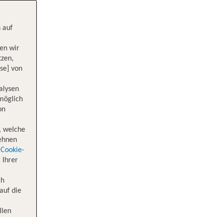
 auf
en wir
tzen,
se] von
alysen
 möglich
on
, welche
lehnen
Cookie-
 Ihrer
ch
auf die
llen