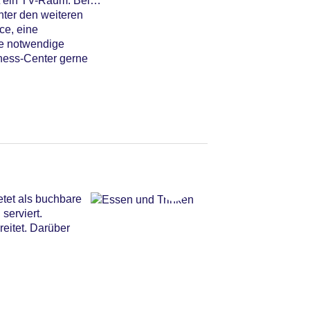
t ein TV-Raum. Bei
nter den weiteren
ce, eine
ie notwendige
iness-Center gerne
etet als buchbare
serviert.
eitet. Darüber