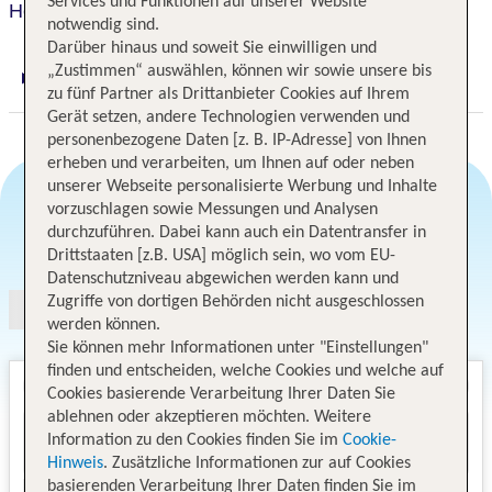
Services und Funktionen auf unserer Website
Hotel Miramare Stabia
notwendig sind.
Darüber hinaus und soweit Sie einwilligen und
„Zustimmen“ auswählen, können wir sowie unsere bis
Digitaler und telefonischer 24/7 TUI Service
zu fünf Partner als Drittanbieter Cookies auf Ihrem
Gerät setzen, andere Technologien verwenden und
personenbezogene Daten [z. B. IP-Adresse] von Ihnen
erheben und verarbeiten, um Ihnen auf oder neben
unserer Webseite personalisierte Werbung und Inhalte
vorzuschlagen sowie Messungen und Analysen
durchzuführen. Dabei kann auch ein Datentransfer in
Angebotsauswahl
Drittstaaten [z.B. USA] möglich sein, wo vom EU-
Datenschutzniveau abgewichen werden kann und
Zugriffe von dortigen Behörden nicht ausgeschlossen
werden können.
Sie können mehr Informationen unter "Einstellungen"
finden und entscheiden, welche Cookies und welche auf
Cookies basierende Verarbeitung Ihrer Daten Sie
ablehnen oder akzeptieren möchten. Weitere
Information zu den Cookies finden Sie im
Cookie-
Hinweis
. Zusätzliche Informationen zur auf Cookies
basierenden Verarbeitung Ihrer Daten finden Sie im