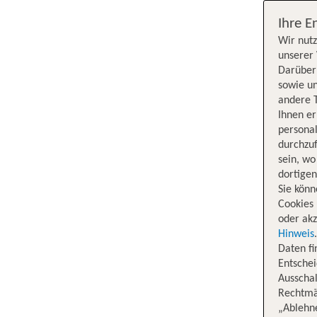
Ihre E
Wir nutz
unserer 
Darüber 
sowie un
andere 
Ihnen e
persona
durchzuf
sein, w
dortige
Sie könn
Cookies 
oder akz
Hinweis
Daten f
Entschei
Ausschal
Rechtmäß
„Ablehn