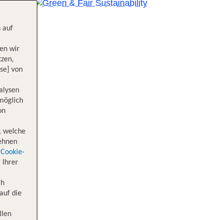
 auf
en wir
tzen,
se] von
alysen
 möglich
on
, welche
lehnen
Cookie-
 Ihrer
ch
auf die
llen