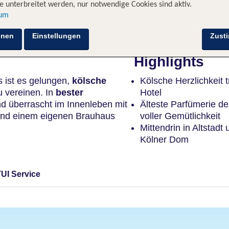
 unterbreitet werden, nur notwendige Cookies sind aktiv.
sum
Hotelinformationen
Nachhaltigkeit
Lage
hnen
Einstellungen
Zust
Highlights
ist es gelungen,
kölsche
Kölsche Herzlichkeit t
u vereinen. In
bester
Hotel
d überrascht im Innenleben mit
Älteste Parfümerie d
 und einem eigenen Brauhaus
voller Gemütlichkeit
Mittendrin in Altstadt
Kölner Dom
TUI Service