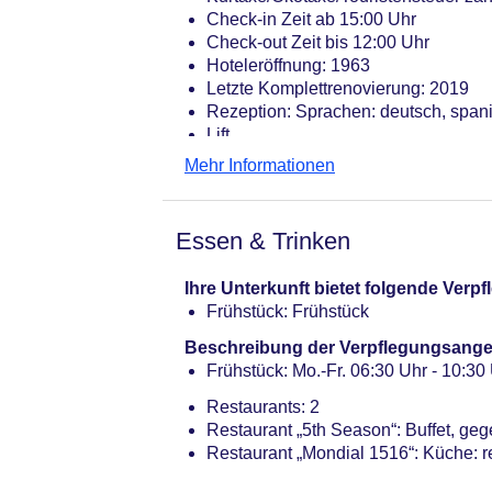
Check-in Zeit ab 15:00 Uhr
Check-out Zeit bis 12:00 Uhr
Hoteleröffnung: 1963
Letzte Komplettrenovierung: 2019
Rezeption: Sprachen: deutsch, spanis
Lift
Internet: WLAN/WiFi, im öffentliche
Mehr Informationen
Zahlungsarten: TUI Card / VISA, Ma
Haustier: Hund erlaubt: gegen Gebüh
Parkmöglichkeiten: Garage: gegen 
Essen & Trinken
Tagungseinrichtungen: Konferenzräu
Gebäudeanzahl: 1, Etagen: 3, Zimme
Ihre Unterkunft bietet folgende Ver
Landeskategorie: 4,5 Sterne
Frühstück: Frühstück
Beschreibung der Verpflegungsange
Frühstück: Mo.-Fr. 06:30 Uhr - 10:30 
Restaurants: 2
Restaurant „5th Season“: Buffet, geg
Restaurant „Mondial 1516“: Küche: re