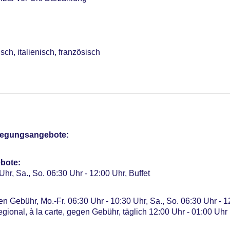
ch, italienisch, französisch
n Bereich: ohne Gebühr
sterCard, American Express, EC Karte/Maestro
r, Anfrage notwendig, Katze erlaubt: gegen Gebühr, Anfrage n
Gebühr
me: 5, klimatisierte Tagungsräume, Tageslicht, Coffee Breaks:
r: 203
pflegungsangebote:
bote:
Uhr, Sa., So. 06:30 Uhr - 12:00 Uhr, Buffet
en Gebühr, Mo.-Fr. 06:30 Uhr - 10:30 Uhr, Sa., So. 06:30 Uhr - 
gional, à la carte, gegen Gebühr, täglich 12:00 Uhr - 01:00 Uhr