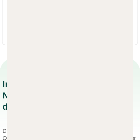
52210 Rovinj
Kroatien Istrien
+385 52636000
mmreservation@maistra.hr
Informationen zu
Nachhaltigkeitskonzepten in
der Unterkunft
Dieses Hotel wurde von einer unabhängigen
Organisation als nachhaltiges Hotel zertifiziert. Dieser