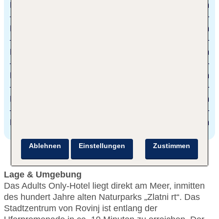
Rovinj
1.5 km
Bus Station
1 km
Pula Airport
38 km
Mulini beach
50 m
Harbour
1.5 km
Lungomare Plaza
400 m
Ablehnen
Einstellungen
Zustimmen
Lage & Umgebung
Das Adults Only-Hotel liegt direkt am Meer, inmitten
des hundert Jahre alten Naturparks „Zlatni rt“. Das
Stadtzentrum von Rovinj ist entlang der