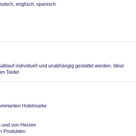
utsch, englisch, spanisch
iegestühle: ohne Gebühr, Sonnenschirme: ohne Gebühr
onnenschirme: ohne Gebühr
de“: beheizbar: saisonabhängig, Liegestühle: ohne Gebühr, So
sbereich
ablauf individuell und unabhängig gestaltet werden. Ideal
otel (Anlage): ohne Gebühr
um Teide!
sterCard, American Express, Diners
ommierten Hotelmarke
ch und von Herzen
en Produkten