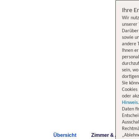
Ihre E
Wir nutz
unserer 
Darüber 
sowie un
andere 
Ihnen e
persona
durchzuf
sein, w
dortige
Sie könn
Cookies 
oder akz
Hinweis
Daten f
Entschei
Ausschal
Rechtmäß
Übersicht
Zimmer & Angebote
„Ablehn