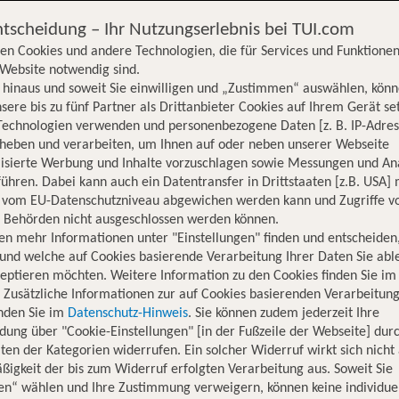
ntscheidung – Ihr Nutzungserlebnis bei TUI.com
en Cookies und andere Technologien, die für Services und Funktionen
Website notwendig sind.
hinaus und soweit Sie einwilligen und „Zustimmen“ auswählen, könn
sere bis zu fünf Partner als Drittanbieter Cookies auf Ihrem Gerät se
Technologien verwenden und personenbezogene Daten [z. B. IP-Adres
rheben und verarbeiten, um Ihnen auf oder neben unserer Webseite
lisierte Werbung und Inhalte vorzuschlagen sowie Messungen und An
ühren. Dabei kann auch ein Datentransfer in Drittstaaten [z.B. USA]
o vom EU-Datenschutzniveau abgewichen werden kann und Zugriffe v
n Behörden nicht ausgeschlossen werden können.
en mehr Informationen unter "Einstellungen" finden und entscheiden
und welche auf Cookies basierende Verarbeitung Ihrer Daten Sie ab
eptieren möchten. Weitere Information zu den Cookies finden Sie im
. Zusätzliche Informationen zur auf Cookies basierenden Verarbeitung
inden Sie im
Datenschutz-Hinweis
. Sie können zudem jederzeit Ihre
dung über "Cookie-Einstellungen" [in der Fußzeile der Webseite] dur
ten der Kategorien widerrufen. Ein solcher Widerruf wirkt sich nicht 
igkeit der bis zum Widerruf erfolgten Verarbeitung aus. Soweit Sie
Hotelinformationen
Nachhaltigkeit
Lage
en“ wählen und Ihre Zustimmung verweigern, können keine individue