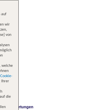
 auf
en wir
tzen,
se] von
alysen
 möglich
on
, welche
lehnen
Cookie-
 Ihrer
ch
auf die
Bewertungen
llen