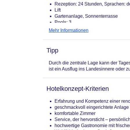
Rezeption: 24 Stunden, Sprachen: de
Lift
Gartenanlage, Sonnenterrasse
Pools: 3
Pool: beheizbar: saisonabhängig, L
Mehr Informationen
Pool: Liegestühle: ohne Gebühr, S
Infinitypool „an der Meerespromena
Gebühr
Tipp
Whirlpool: ohne Gebühr, im Wellnes
Badetücher: ohne Gebühr
Durch die zentrale Lage kann der Tages
Internet: WLAN/WiFi, im gesamten H
ist ein Ausflug ins Landesinnere oder z
Wäscheservice: gegen Gebühr
Zahlungsarten: TUI Card / VISA, Ma
Haustiere nicht erlaubt
Hotelkonzept-Kriterien
Etagen: 5, Zimmer: 401
Landeskategorie: 4 Sterne
Erfahrung und Kompetenz einer ren
geschmackvoll eingerichtete Anlage
komfortable Zimmer
Service, der hervorsticht – persönli
hochwertige Gastronomie mit frisch