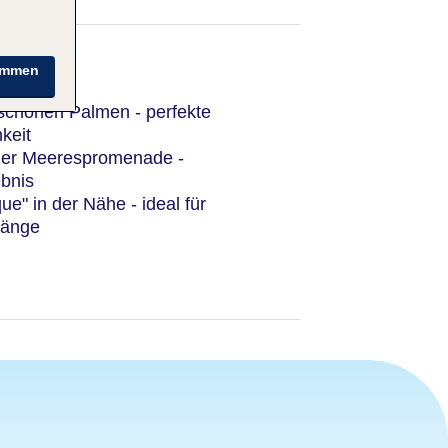
immen
 schönen Palmen - perfekte
keit
n der Meerespromenade -
ebnis
ue" in der Nähe - ideal für
gänge