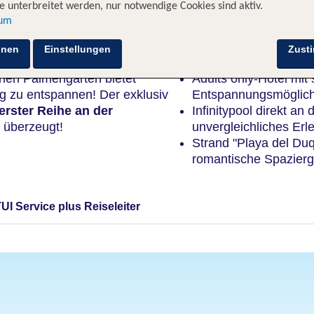
 unterbreitet werden, nur notwendige Cookies sind aktiv.
sum
Highlights
hnen
Einstellungen
Zust
nen Palmengarten bietet
Adults only-Hotel mit
ig zu entspannen! Der exklusiv
Entspannungsmöglich
erster Reihe an der
Infinitypool direkt a
 überzeugt!
unvergleichliches Erl
Strand "Playa del Duq
romantische Spazier
TUI Service plus Reiseleiter