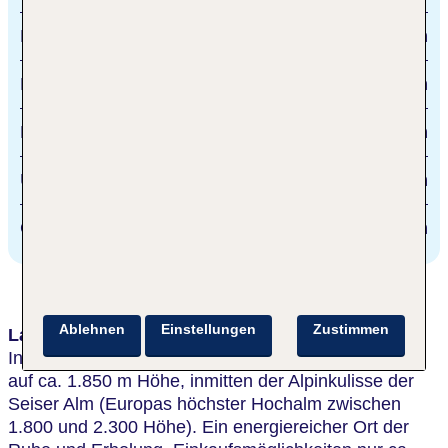
Bozen
35 km
Piste
50 m
Eurolift
50 m
Umlaufbahn Seiser Alm
50 m
Golfclub St. Vigil Seis
13 km
Ablehnen
Einstellungen
Zustimmen
Lage & Umgebung
In einzigartiger Panoramalage im Naturschutzgebiet
auf ca. 1.850 m Höhe, inmitten der Alpinkulisse der
Seiser Alm (Europas höchster Hochalm zwischen
1.800 und 2.300 Höhe). Ein energiereicher Ort der