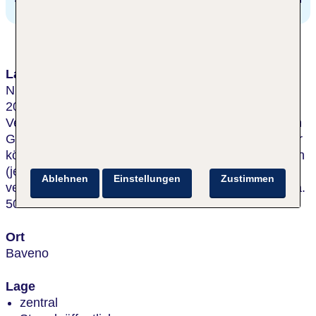
Lage & Umgebung
Nur ca. 300 m vom See entfernt, inmitten einer
20.000 m² großen Parkanlage mit subtropischer
Vegetation und Spazierwegen. Das Hotel ist mit dem
Grand Hotel Dino durch eine Galerie verbunden; hier
können Wellness Center und Garage genutzt werden
(jeweils gegen Gebühr). Die Straße nach Stresa
Ablehnen
Einstellungen
Zustimmen
verläuft hinter dem Haus. Ins Ortszentrum sind es ca.
500 m.
Ort
Baveno
Lage
zentral