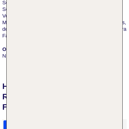
Sehenswürdigkeiten in der Nähe des Hotels, wie der
Schmetterlingspark Butterfly Conservatory, die
Vergnügungsstraße Clifton Hill, die Ausflugsdampfer
Maid of the Mist, der Tunnel Journey Behind the Falls,
der Golfplatz Legends of the Niagara und das Niagara
Fallsview Casino Resort.
Ort
Niagara Falls
Hotelbewertungen Hyatt
Regency Niagara Falls
Fallsview
HolidayCheck Bewertungen
Das sagen TUI Gäste