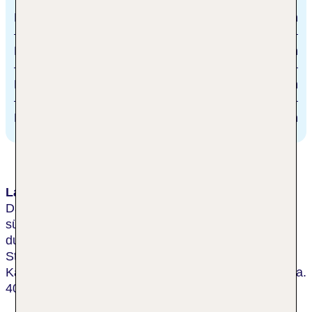
Kamala Center
1.5 km
Phuket Town
22 km
Phuket International Airport
29 km
Patong Beach
9 km
Lage & Umgebung
Das Resort liegt an der Westküste Phukets, am
südlichen Ende des Kamala Strandes. Es ist nur
durch eine ruhige Zufahrtstraße vom öffentlichen
Strandabschnitt getrennt. Das Ortszentrum von
Kamala erreicht man nach ca. 800 m. Transferzeit: ca.
40 Minuten.