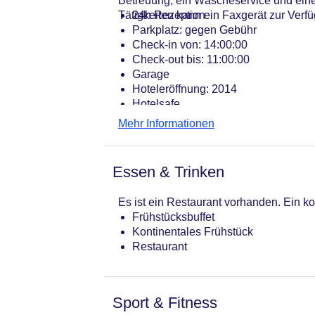
Betreuung, ein Wäscheservice und eine
Tätigkeiten kann ein Faxgerät zur Verfü
24h Rezeption
Parkplatz: gegen Gebühr
Check-in von: 14:00:00
Check-out bis: 11:00:00
Garage
Hoteleröffnung: 2014
Hotelsafe
WLAN/WiFi im Hotel
Mehr Informationen
Lift
Anzahl der Aufzüge: 1
Gesamtanzahl der Stockwerke: 16
Essen & Trinken
Gesamtanzahl der Zimmer: 238
Zahlungsarten: American Express, D
Es ist ein Restaurant vorhanden. Ein kon
Landeskategorie: 4 Sterne
Frühstücksbuffet
Kontinentales Frühstück
Restaurant
Sport & Fitness