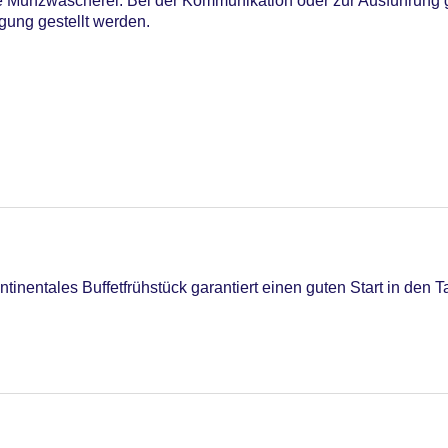
 Münzwäscherei. Bei der Kommunikation oder zur Ausführung g
gung gestellt werden.
iners Club, Mastercard, Visa
tinentales Buffetfrühstück garantiert einen guten Start in den T