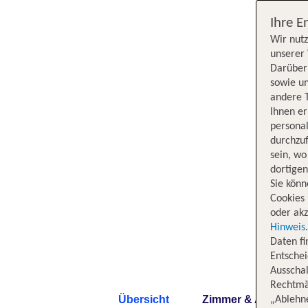
Ihre E
Wir nutz
unserer 
Darüber 
sowie un
andere 
Ihnen e
persona
durchzuf
sein, w
dortige
Sie könn
Cookies 
oder akz
Hinweis
Daten f
Entschei
Ausschal
Rechtmäß
Übersicht
Zimmer & Angebote
„Ablehn