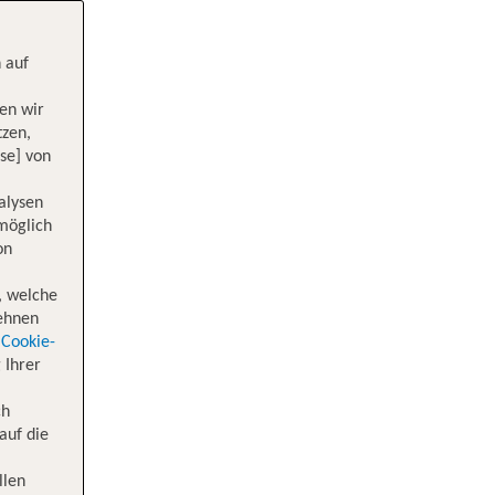
 auf
en wir
tzen,
se] von
alysen
 möglich
on
, welche
lehnen
Cookie-
 Ihrer
ch
auf die
llen