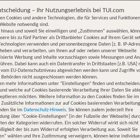
ntscheidung – Ihr Nutzungserlebnis bei TUI.com
en Cookies und andere Technologien, die für Services und Funktionen
Website notwendig sind.
hinaus und soweit Sie einwilligen und „Zustimmen“ auswählen, könn
sere bis zu fünf Partner als Drittanbieter Cookies auf Ihrem Gerät se
Technologien verwenden und personenbezogene Daten [z. B. IP-Adres
rheben und verarbeiten, um Ihnen auf oder neben unserer Webseite
lisierte Werbung und Inhalte vorzuschlagen sowie Messungen und An
ühren. Dabei kann auch ein Datentransfer in Drittstaaten [z.B. USA]
o vom EU-Datenschutzniveau abgewichen werden kann und Zugriffe v
n Behörden nicht ausgeschlossen werden können.
en mehr Informationen unter "Einstellungen" finden und entscheiden
und welche auf Cookies basierende Verarbeitung Ihrer Daten Sie ab
eptieren möchten. Weitere Information zu den Cookies finden Sie im
. Zusätzliche Informationen zur auf Cookies basierenden Verarbeitung
inden Sie im
Datenschutz-Hinweis
. Sie können zudem jederzeit Ihre
dung über "Cookie-Einstellungen" [in der Fußzeile der Webseite] dur
ten der Kategorien widerrufen. Ein solcher Widerruf wirkt sich nicht 
igkeit der bis zum Widerruf erfolgten Verarbeitung aus. Soweit Sie
Hotelinformationen
Lage
Bewertungen
en“ wählen und Ihre Zustimmung verweigern, können keine individue