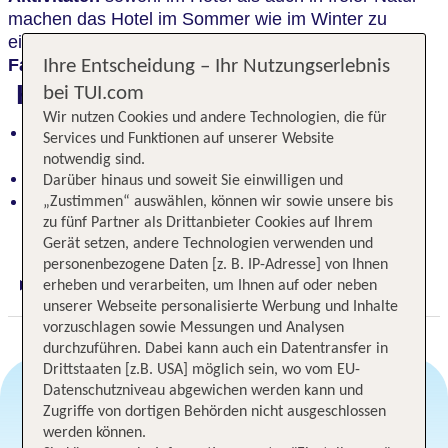
machen das Hotel im Sommer wie im Winter zu
einem
idealen Urlaubsdomizil für die ganze
Familie
.
Ihre Entscheidung – Ihr Nutzungserlebnis
Highlights
bei TUI.com
Wir nutzen Cookies und andere Technologien, die für
Familienfreundlich: Vielfältige Aktivitäten für Groß
Services und Funktionen auf unserer Website
und Klein
notwendig sind.
Idyllische Lage mit herrliche Bergkulisse
Darüber hinaus und soweit Sie einwilligen und
Ganzjährig ideal: Perfekt für Sommer- und
„Zustimmen“ auswählen, können wir sowie unsere bis
Winterurlaub
zu fünf Partner als Drittanbieter Cookies auf Ihrem
Gerät setzen, andere Technologien verwenden und
personenbezogene Daten [z. B. IP-Adresse] von Ihnen
erheben und verarbeiten, um Ihnen auf oder neben
Digitaler und telefonischer 24/7 TUI Service
unserer Webseite personalisierte Werbung und Inhalte
vorzuschlagen sowie Messungen und Analysen
durchzuführen. Dabei kann auch ein Datentransfer in
Drittstaaten [z.B. USA] möglich sein, wo vom EU-
Datenschutzniveau abgewichen werden kann und
Zugriffe von dortigen Behörden nicht ausgeschlossen
Angebotsauswahl
werden können.