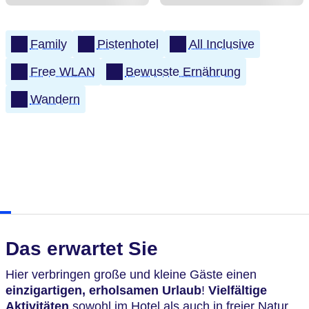
Family
Pistenhotel
All Inclusive
Free WLAN
Bewusste Ernährung
Wandern
Das erwartet Sie
Hier verbringen große und kleine Gäste einen
einzigartigen, erholsamen Urlaub
!
Vielfältige
Aktivitäten
sowohl im Hotel als auch in freier Natur