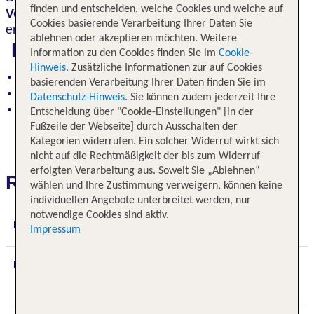
finden und entscheiden, welche Cookies und welche auf
Vergangenheit
und pulsierende Gegenwart. Du
Cookies basierende Verarbeitung Ihrer Daten Sie
erlebst
Tradition und Rituale
.
ablehnen oder akzeptieren möchten. Weitere
Highlights
Information zu den Cookies finden Sie im
Cookie-
Hinweis
. Zusätzliche Informationen zur auf Cookies
Jaipur – wunderschönes Fort Amber
basierenden Verarbeitung Ihrer Daten finden Sie im
Liebeserklärung Taj Mahal
Datenschutz-Hinweis
. Sie können zudem jederzeit Ihre
Varanasi mit Bootsfahrt
Entscheidung über "Cookie-Einstellungen" [in der
Fußzeile der Webseite] durch Ausschalten der
Kategorien widerrufen. Ein solcher Widerruf wirkt sich
nicht auf die Rechtmäßigkeit der bis zum Widerruf
erfolgten Verarbeitung aus. Soweit Sie „Ablehnen“
Reiseverlauf
wählen und Ihre Zustimmung verweigern, können keine
individuellen Angebote unterbreitet werden, nur
notwendige Cookies sind aktiv.
1. Tag: Delhi
Impressum
2. Tag: Delhi – Jaipur (ca. 277 km / ca. 6 Std.
Fahrtzeit)