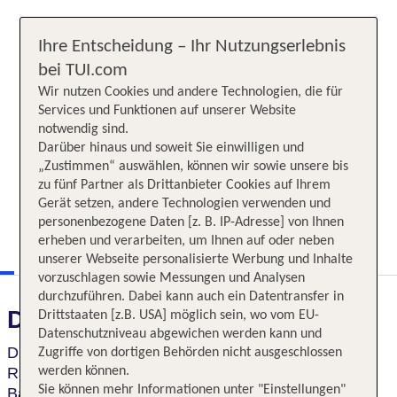
Ihre Entscheidung – Ihr Nutzungserlebnis
bei TUI.com
Wir nutzen Cookies und andere Technologien, die für
Services und Funktionen auf unserer Website
notwendig sind.
Darüber hinaus und soweit Sie einwilligen und
„Zustimmen“ auswählen, können wir sowie unsere bis
zu fünf Partner als Drittanbieter Cookies auf Ihrem
Gerät setzen, andere Technologien verwenden und
personenbezogene Daten [z. B. IP-Adresse] von Ihnen
erheben und verarbeiten, um Ihnen auf oder neben
unserer Webseite personalisierte Werbung und Inhalte
vorzuschlagen sowie Messungen und Analysen
durchzuführen. Dabei kann auch ein Datentransfer in
Das erwartet Sie
Drittstaaten [z.B. USA] möglich sein, wo vom EU-
Datenschutzniveau abgewichen werden kann und
Diese Reise führt dich ins Land der berühmten
Zugriffe von dortigen Behörden nicht ausgeschlossen
Rajputen und Maharajas mit ihren
werden können.
prachtvollen
Sie können mehr Informationen unter "Einstellungen"
Bauten und faszinierenden Städten:
glanzvolle