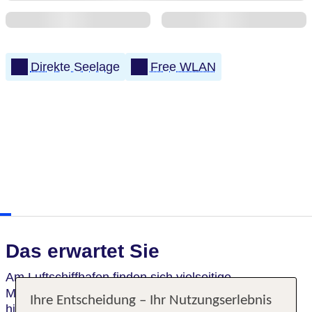
Direkte Seelage
Free WLAN
Das erwartet Sie
Am Luftschiffhafen finden sich vielseitige
Möglichkeiten, an einem modernen und zugleich
Ihre Entscheidung – Ihr Nutzungserlebnis
historischen Ort. Es erwartet die Gäste ein Hotel
im