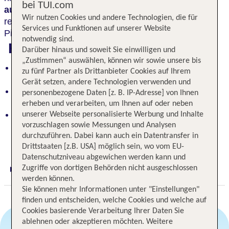
bei TUI.com
außergewöhnlichen Ambiente
inmitten der
Wir nutzen Cookies und andere Technologien, die für
reizvollen
Wald- und Seenlandschaft
der
Services und Funktionen auf unserer Website
Pirschheide, direkt am Ufer des Templiner Sees.
notwendig sind.
Highlights
Darüber hinaus und soweit Sie einwilligen und
„Zustimmen“ auswählen, können wir sowie unsere bis
Vielseitige Möglichkeiten am Luftschiffhafen
zu fünf Partner als Drittanbieter Cookies auf Ihrem
erleben
Gerät setzen, andere Technologien verwenden und
Außergewöhnliches Ambiente in reizvoller Wald-
personenbezogene Daten [z. B. IP-Adresse] von Ihnen
und Seenlandschaft
erheben und verarbeiten, um Ihnen auf oder neben
Hervorragende Verkehrsanbindung: Potsdam in
unserer Webseite personalisierte Werbung und Inhalte
etwa 10 Minuten und Berlin in ca. 30 Minuten
vorzuschlagen sowie Messungen und Analysen
durchzuführen. Dabei kann auch ein Datentransfer in
erreichbar
Drittstaaten [z.B. USA] möglich sein, wo vom EU-
Datenschutzniveau abgewichen werden kann und
Zugriffe von dortigen Behörden nicht ausgeschlossen
Digitaler und telefonischer 24/7 TUI Service
werden können.
Sie können mehr Informationen unter "Einstellungen"
finden und entscheiden, welche Cookies und welche auf
Cookies basierende Verarbeitung Ihrer Daten Sie
ablehnen oder akzeptieren möchten. Weitere