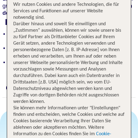
Wir nutzen Cookies und andere Technologien, die für
große
Spa-Bereich
lädt zu entspannenden
Stunden
Services und Funktionen auf unserer Website
der Erholung
ein.
notwendig sind.
Highlights
Darüber hinaus und soweit Sie einwilligen und
„Zustimmen“ auswählen, können wir sowie unsere bis
Atemberaubende Panoramablicke von der
zu fünf Partner als Drittanbieter Cookies auf Ihrem
Dachterrasse auf Hügel und Meer
Gerät setzen, andere Technologien verwenden und
Großzügiger Spa-Bereich für pure Entspannung
personenbezogene Daten [z. B. IP-Adresse] von Ihnen
und Erholung
erheben und verarbeiten, um Ihnen auf oder neben
Ruhige Lage am Ende einer Seitenstraße, Strand
unserer Webseite personalisierte Werbung und Inhalte
und Promenade nahe
vorzuschlagen sowie Messungen und Analysen
durchzuführen. Dabei kann auch ein Datentransfer in
Drittstaaten [z.B. USA] möglich sein, wo vom EU-
Datenschutzniveau abgewichen werden kann und
Digitaler und telefonischer 24/7 TUI Service
Zugriffe von dortigen Behörden nicht ausgeschlossen
werden können.
Sie können mehr Informationen unter "Einstellungen"
finden und entscheiden, welche Cookies und welche auf
Cookies basierende Verarbeitung Ihrer Daten Sie
ablehnen oder akzeptieren möchten. Weitere
Angebotsauswahl
Information zu den Cookies finden Sie im
Cookie-