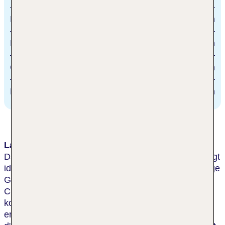
Le Cannet
3 km
Nizza
25 km
Cannes
1.2 km
Bus
200 m
Lage & Umgebung
Das komfortable, eigentümergeführte Ferienhotel liegt
ideal, ruhig am Ende einer Einbahnstraße, nur wenige
Gehminuten vom Strand und dem Boulevard de la
Croisette entfernt. Die alte Bastide wurde 2014
komplett renoviert und um ein neues Gebäude
erweitert. Zur bekannten Einkaufsstraße "Rue