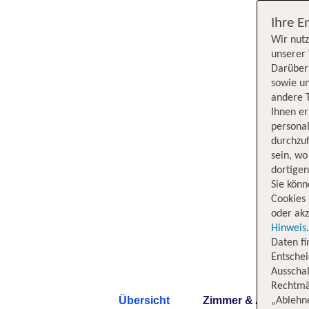
Ihre E
Wir nutz
unserer 
Darüber 
sowie un
andere 
Ihnen e
persona
durchzuf
sein, w
dortige
Sie könn
Cookies 
oder akz
Hinweis
Daten f
Entschei
Ausschal
Rechtmäß
Übersicht
Zimmer & Angebote
„Ablehn