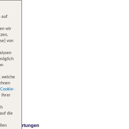
 auf
en wir
tzen,
se] von
alysen
 möglich
on
, welche
lehnen
Cookie-
 Ihrer
ch
auf die
Bewertungen
llen