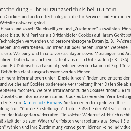
ntscheidung – Ihr Nutzungserlebnis bei TUI.com
en Cookies und andere Technologien, die für Services und Funktionen
Website notwendig sind.
hinaus und soweit Sie einwilligen und „Zustimmen“ auswählen, könn
sere bis zu fünf Partner als Drittanbieter Cookies auf Ihrem Gerät se
Technologien verwenden und personenbezogene Daten [z. B. IP-Adres
rheben und verarbeiten, um Ihnen auf oder neben unserer Webseite
lisierte Werbung und Inhalte vorzuschlagen sowie Messungen und An
ühren. Dabei kann auch ein Datentransfer in Drittstaaten [z.B. USA]
o vom EU-Datenschutzniveau abgewichen werden kann und Zugriffe v
n Behörden nicht ausgeschlossen werden können.
en mehr Informationen unter "Einstellungen" finden und entscheiden
und welche auf Cookies basierende Verarbeitung Ihrer Daten Sie ab
eptieren möchten. Weitere Information zu den Cookies finden Sie im
. Zusätzliche Informationen zur auf Cookies basierenden Verarbeitung
inden Sie im
Datenschutz-Hinweis
. Sie können zudem jederzeit Ihre
dung über "Cookie-Einstellungen" [in der Fußzeile der Webseite] dur
ten der Kategorien widerrufen. Ein solcher Widerruf wirkt sich nicht 
igkeit der bis zum Widerruf erfolgten Verarbeitung aus. Soweit Sie
Hotelinformationen
Nachhaltigkeit
Lage
en“ wählen und Ihre Zustimmung verweigern, können keine individue