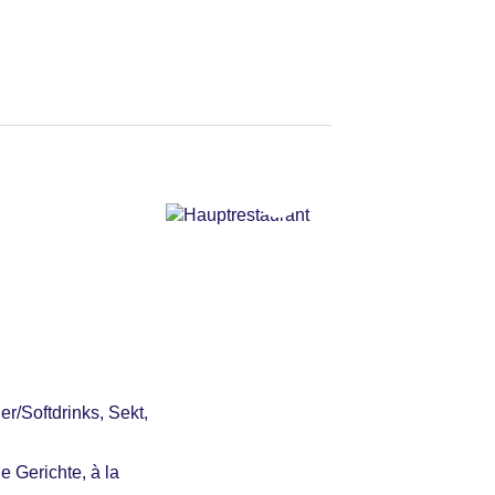
ent: gegen Gebühr,
r/Softdrinks, Sekt,
e Gerichte, à la