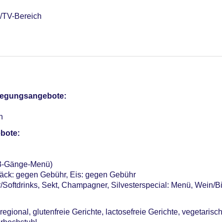
/TV-Bereich
ntegrierter Kinder/Babypool, Liegen, Sonnenschirme
m Wellnessbereich
pflegungsangebote:
otel (Anlage): ohne Gebühr
n
bote:
sterCard
hr, Anfrage notwendig
Verfügbarkeit), unbewacht: ohne Gebühr
(3-Gänge-Menü)
me: 3, klimatisierte Tagungsräume, Tageslicht, Tagungsequipm
ck: gegen Gebühr, Eis: gegen Gebühr
Softdrinks, Sekt, Champagner, Silvesterspecial: Menü, Wein/Bie
er: 25, Nebengebäude: 2, Etagen Nebengebäude: 1
egional, glutenfreie Gerichte, lactosefreie Gerichte, vegetarisch