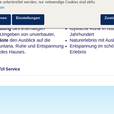
 unterbreitet werden, nur notwendige Cookies sind aktiv.
sum
Highlights
hnen
Einstellungen
Zust
ebung
des ehemaligen
Idyllische Ruhe in hi
 Umgeben von unverbauter,
Jahrhundert
äste
den Ausblick auf die
Naturerlebnis mit Aus
muntana. Ruhe und Entspannung
Entspannung im schö
 des Hauses.
Erlebnis
TUI Service