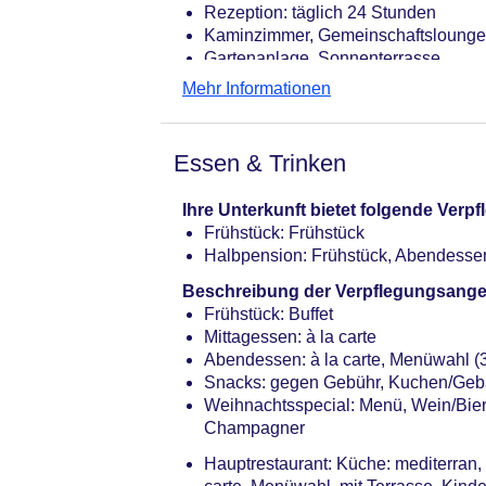
Rezeption: täglich 24 Stunden
Kaminzimmer, Gemeinschaftslounge
Gartenanlage, Sonnenterrasse
Pools: 3
Mehr Informationen
Pool: Indoor, Outdoor, Süßwasser, i
Pool: Indoor
Kinderpool
Essen & Trinken
Whirlpool: Outdoor, Süßwasser
Whirlpool: Süßwasser, beheizbar, i
Ihre Unterkunft bietet folgende Ver
Badetücher: gegen Kaution
Frühstück: Frühstück
Internet: WLAN/WiFi, im gesamten H
Halbpension: Frühstück, Abendesse
Internetterminal: ohne Gebühr
Wäscheservice: gegen Gebühr
Beschreibung der Verpflegungsange
Zahlungsarten: TUI Card / VISA, Ma
Frühstück: Buffet
Haustier: Hund erlaubt: gegen Gebü
Mittagessen: à la carte
Parkmöglichkeiten: Parkplatz (nach 
Abendessen: à la carte, Menüwahl 
Tagungseinrichtungen: Konferenzräu
Snacks: gegen Gebühr, Kuchen/Gebä
Coffee Breaks: gegen Gebühr
Weihnachtsspecial: Menü, Wein/Bier/
Größe des Hotels/Anlage: 150 ha
Champagner
Gebäudeanzahl: 3, Etagen: 2, Zimm
Hauptrestaurant: Küche: mediterran, r
Landeskategorie: 4 Sterne