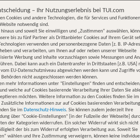
ntscheidung – Ihr Nutzungserlebnis bei TUI.com
en Cookies und andere Technologien, die für Services und Funktionen
Website notwendig sind.
hinaus und soweit Sie einwilligen und „Zustimmen“ auswählen, könn
sere bis zu fünf Partner als Drittanbieter Cookies auf Ihrem Gerät se
Technologien verwenden und personenbezogene Daten [z. B. IP-Adres
rheben und verarbeiten, um Ihnen auf oder neben unserer Webseite
lisierte Werbung und Inhalte vorzuschlagen sowie Messungen und An
ühren. Dabei kann auch ein Datentransfer in Drittstaaten [z.B. USA]
o vom EU-Datenschutzniveau abgewichen werden kann und Zugriffe v
n Behörden nicht ausgeschlossen werden können.
en mehr Informationen unter "Einstellungen" finden und entscheiden
und welche auf Cookies basierende Verarbeitung Ihrer Daten Sie ab
eptieren möchten. Weitere Information zu den Cookies finden Sie im
. Zusätzliche Informationen zur auf Cookies basierenden Verarbeitung
inden Sie im
Datenschutz-Hinweis
. Sie können zudem jederzeit Ihre
dung über "Cookie-Einstellungen" [in der Fußzeile der Webseite] dur
ten der Kategorien widerrufen. Ein solcher Widerruf wirkt sich nicht 
igkeit der bis zum Widerruf erfolgten Verarbeitung aus. Soweit Sie
Hotelinformationen
Lage
Bewertungen
en“ wählen und Ihre Zustimmung verweigern, können keine individue