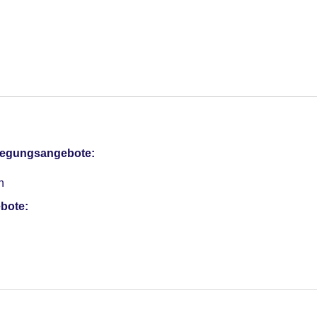
otel (Anlage): ohne Gebühr
sterCard, American Express, EC Karte/Maestro
pflegungsangebote:
Verfügbarkeit)
e Tagungsräume, Tageslicht, Tagungsequipment, Coffee Breaks
n
r: 130
bote: