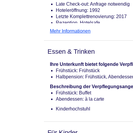
Late Check-out: Anfrage notwendig
Hoteleröffnung: 1992
Letzte Komplettrenovierung: 2017
Rezeption, Hotelsafe
Lift
Mehr Informationen
Pool: Indoor
Internet: WLAN/WiFi, im gesamten H
Wäscheservice: gegen Gebühr
Essen & Trinken
Zahlungsarten: TUI Card / VISA, Ma
Haustiere nicht erlaubt
Ihre Unterkunft bietet folgende Ver
Parkmöglichkeiten: Parkplatz (nach 
Frühstück: Frühstück
Tagungseinrichtungen: klimatisiert
Halbpension: Frühstück, Abendesse
Gebäudeanzahl: 1, Etagen: 3, Zimme
Landeskategorie: 4 Sterne
Beschreibung der Verpflegungsange
Frühstück: Buffet
Abendessen: à la carte
Kinderhochstuhl
Für Kinder