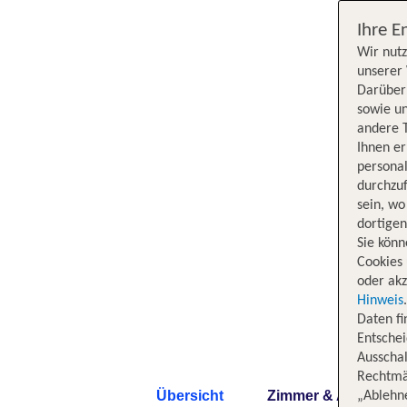
Ihre E
Wir nutz
unserer 
Darüber 
sowie un
andere 
Ihnen e
persona
durchzuf
sein, w
dortige
Sie könn
Cookies 
oder akz
Hinweis
Daten f
Entschei
Ausschal
Rechtmäß
Übersicht
Zimmer & Angebote
„Ablehn