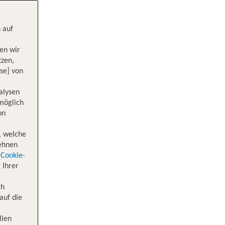
 auf
en wir
tzen,
se] von
alysen
 möglich
on
, welche
lehnen
Cookie-
 Ihrer
ch
auf die
llen