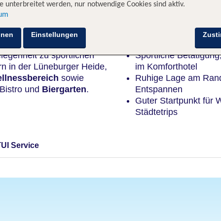
 unterbreitet werden, nur notwendige Cookies sind aktiv.
sum
Highlights
hnen
Einstellungen
Zust
elegenheit zu sportlichen
Sportliche Betätigun
n in der Lüneburger Heide,
im Komforthotel
llnessbereich
sowie
Ruhige Lage am Rand
 Bistro und
Biergarten
.
Entspannen
Guter Startpunkt für
Städtetrips
TUI Service