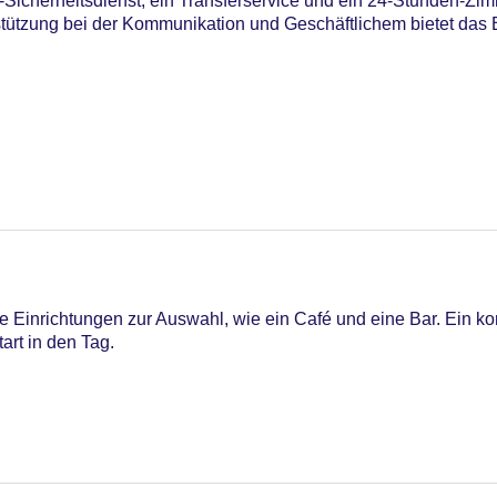
icherheitsdienst, ein Transferservice und ein 24-Stunden-Zimm
stützung bei der Kommunikation und Geschäftlichem bietet das 
12
 Einrichtungen zur Auswahl, wie ein Café und eine Bar. Ein ko
tart in den Tag.
astercard, Visa