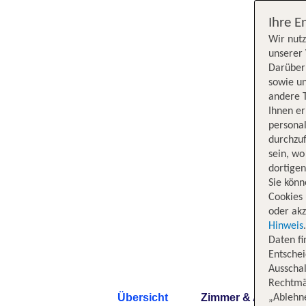
Ihre E
Wir nutz
unserer 
Darüber 
sowie un
andere 
Ihnen e
persona
durchzuf
sein, w
dortige
Sie könn
Cookies 
oder akz
Hinweis
Daten f
Entschei
Ausschal
Rechtmäß
Übersicht
Zimmer & Angebote
„Ablehn