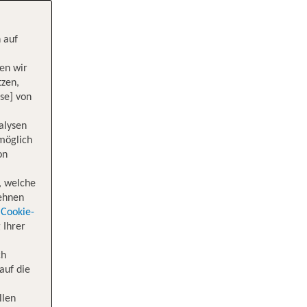
 auf
en wir
tzen,
se] von
alysen
 möglich
on
, welche
lehnen
Cookie-
 Ihrer
ch
auf die
llen