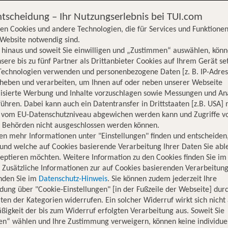
ntscheidung – Ihr Nutzungserlebnis bei TUI.com
en Cookies und andere Technologien, die für Services und Funktionen
Website notwendig sind.
hinaus und soweit Sie einwilligen und „Zustimmen“ auswählen, könn
sere bis zu fünf Partner als Drittanbieter Cookies auf Ihrem Gerät se
Technologien verwenden und personenbezogene Daten [z. B. IP-Adres
rheben und verarbeiten, um Ihnen auf oder neben unserer Webseite
lisierte Werbung und Inhalte vorzuschlagen sowie Messungen und An
ühren. Dabei kann auch ein Datentransfer in Drittstaaten [z.B. USA]
o vom EU-Datenschutzniveau abgewichen werden kann und Zugriffe v
n Behörden nicht ausgeschlossen werden können.
en mehr Informationen unter "Einstellungen" finden und entscheiden
und welche auf Cookies basierende Verarbeitung Ihrer Daten Sie ab
eptieren möchten. Weitere Information zu den Cookies finden Sie im
. Zusätzliche Informationen zur auf Cookies basierenden Verarbeitung
inden Sie im
Datenschutz-Hinweis
. Sie können zudem jederzeit Ihre
dung über "Cookie-Einstellungen" [in der Fußzeile der Webseite] dur
ten der Kategorien widerrufen. Ein solcher Widerruf wirkt sich nicht 
igkeit der bis zum Widerruf erfolgten Verarbeitung aus. Soweit Sie
Hotelinformationen
Lage
Bewertungen
en“ wählen und Ihre Zustimmung verweigern, können keine individue