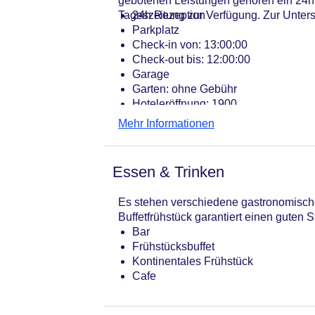
gebotenen Leistungen gehören ein 24h-S
Tageszeitung zur Verfügung. Zur Unter
24h Rezeption
Parkplatz
Check-in von: 13:00:00
Check-out bis: 12:00:00
Garage
Garten: ohne Gebühr
Hoteleröffnung: 1900
Hotelsafe
Mehr Informationen
WLAN/WiFi im Hotel
Letzte umfassende Renovierung: 20
Lift
Essen & Trinken
Anzahl der Aufzüge: 1
Zimmerservice
Es stehen verschiedene gastronomische
Gesamtanzahl der Stockwerke: 5
Buffetfrühstück garantiert einen guten S
Gesamtanzahl der Zimmer: 31
Bar
Pools:Indoor Pool, Outdoor Pool
Frühstücksbuffet
Zahlungsarten: American Express, M
Kontinentales Frühstück
Landeskategorie: 4 Sterne
Cafe