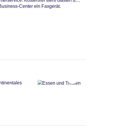
erservice. Kostenfrei steht Gästen die
Business-Center ein Faxgerät.
ntinentales