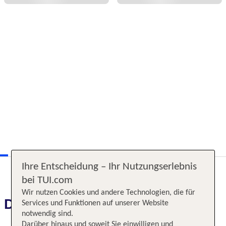
Ihre Entscheidung – Ihr Nutzungserlebnis
bei TUI.com
Wir nutzen Cookies und andere Technologien, die für
Das erwartet Sie
Services und Funktionen auf unserer Website
notwendig sind.
Darüber hinaus und soweit Sie einwilligen und