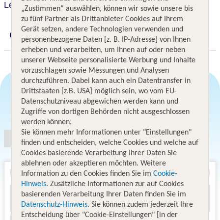
Le Petit Oberkampf Hotel & Spa
„Zustimmen“ auswählen, können wir sowie unsere bis
zu fünf Partner als Drittanbieter Cookies auf Ihrem
Gerät setzen, andere Technologien verwenden und
Digitaler und telefonischer 24/7 TUI Service
personenbezogene Daten [z. B. IP-Adresse] von Ihnen
erheben und verarbeiten, um Ihnen auf oder neben
unserer Webseite personalisierte Werbung und Inhalte
vorzuschlagen sowie Messungen und Analysen
durchzuführen. Dabei kann auch ein Datentransfer in
Drittstaaten [z.B. USA] möglich sein, wo vom EU-
Datenschutzniveau abgewichen werden kann und
Angebotsauswahl
Zugriffe von dortigen Behörden nicht ausgeschlossen
werden können.
Sie können mehr Informationen unter "Einstellungen"
finden und entscheiden, welche Cookies und welche auf
Cookies basierende Verarbeitung Ihrer Daten Sie
ablehnen oder akzeptieren möchten. Weitere
Information zu den Cookies finden Sie im
Cookie-
Hinweis
. Zusätzliche Informationen zur auf Cookies
basierenden Verarbeitung Ihrer Daten finden Sie im
Datenschutz-Hinweis
. Sie können zudem jederzeit Ihre
Entscheidung über "Cookie-Einstellungen" [in der