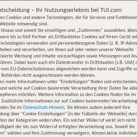
ntscheidung – Ihr Nutzungserlebnis bei TUI.com
en Cookies und andere Technologien, die für Services und Funktionen
Website notwendig sind.
hinaus und soweit Sie einwilligen und „Zustimmen“ auswählen, könn
sere bis zu fünf Partner als Drittanbieter Cookies auf Ihrem Gerät se
Technologien verwenden und personenbezogene Daten [z. B. IP-Adres
rheben und verarbeiten, um Ihnen auf oder neben unserer Webseite
lisierte Werbung und Inhalte vorzuschlagen sowie Messungen und An
ühren. Dabei kann auch ein Datentransfer in Drittstaaten [z.B. USA]
o vom EU-Datenschutzniveau abgewichen werden kann und Zugriffe v
n Behörden nicht ausgeschlossen werden können.
en mehr Informationen unter "Einstellungen" finden und entscheiden
und welche auf Cookies basierende Verarbeitung Ihrer Daten Sie ab
eptieren möchten. Weitere Information zu den Cookies finden Sie im
. Zusätzliche Informationen zur auf Cookies basierenden Verarbeitung
inden Sie im
Datenschutz-Hinweis
. Sie können zudem jederzeit Ihre
dung über "Cookie-Einstellungen" [in der Fußzeile der Webseite] dur
ten der Kategorien widerrufen. Ein solcher Widerruf wirkt sich nicht 
igkeit der bis zum Widerruf erfolgten Verarbeitung aus. Soweit Sie
Hotelinformationen
Lage
Bewertungen
en“ wählen und Ihre Zustimmung verweigern, können keine individue