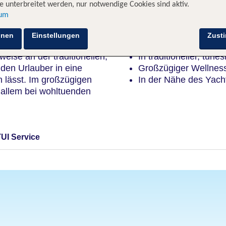
 unterbreitet werden, nur notwendige Cookies sind aktiv.
sum
Highlights
hnen
Einstellungen
Zust
weise an der traditionellen,
In traditioneller, tune
 den Urlauber in eine
Großzügiger Wellnes
 lässt. Im großzügigen
In der Nähe des Yach
allem bei wohltuenden
TUI Service