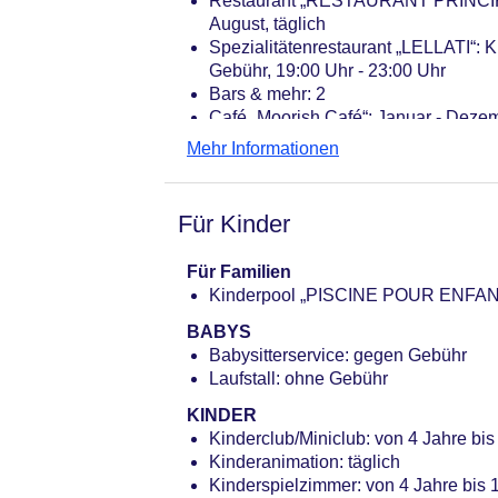
Restaurant „RESTAURANT PRINCIPAL“:
August, täglich
Spezialitätenrestaurant „LELLATI“: K
Gebühr, 19:00 Uhr - 23:00 Uhr
Bars & mehr: 2
Café „Moorish Café“: Januar - Dezem
Lobbybar: Januar - Dezember; saiso
Mehr Informationen
Für Kinder
Für Familien
Kinderpool „PISCINE POUR ENFANT
BABYS
Babysitterservice: gegen Gebühr
Laufstall: ohne Gebühr
KINDER
Kinderclub/Miniclub: von 4 Jahre bis
Kinderanimation: täglich
Kinderspielzimmer: von 4 Jahre bis 