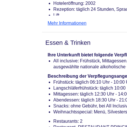
Hoteleröffnung: 2002
Rezeption: täglich 24 Stunden, Spra
Lift
Gartenanlage, Sonnenterrasse
Mehr Informationen
Pools: 3
Pool „PISCINE EXTERIEUR“: ohne Ge
Pool „PISCINE INTERIEUR“: ohne Geb
Essen & Trinken
Kinderpool „PISCINE POUR ENFANT
Whirlpool: ab 16 Jahre, Januar - Apr
Ihre Unterkunft bietet folgende Ver
Souvenirshop, Minimarkt, Boutique, 
All inclusive: Frühstück, Mittagess
Arzt: Sprachen: französisch
ausgewählte nationale alkoholische
Amphitheater
Internet: WLAN/WiFi, an der Rezepti
Beschreibung der Verpflegungsange
Wäscheservice: gegen Gebühr
Frühstück: täglich 06:10 Uhr - 10:00 U
Zahlungsarten: TUI Card / VISA, Ma
Langschläferfrühstück: täglich 10:00
Parkmöglichkeiten: Parkplatz (nach
Mittagessen: täglich 12:30 Uhr - 14:0
Tagungseinrichtungen: Konferenzräu
Abendessen: täglich 18:30 Uhr - 21:0
Etagen: 4, Zimmer: 245
Snacks: ohne Gebühr, bei All Inclusi
Landeskategorie: 4 Sterne
Weihnachtsspecial: Menü, Silvestersp
Restaurants: 2