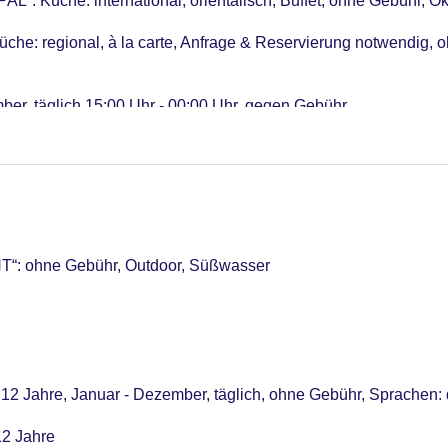
 Küche: international, orientalisch, Buffet, ohne Gebühr, Ok
üche: regional, à la carte, Anfrage & Reservierung notwendig, 
ber, täglich 15:00 Uhr - 00:00 Uhr, gegen Gebühr
nabhängig, 09:00 Uhr - 00:00 Uhr, gegen Gebühr
“: ohne Gebühr, Outdoor, Süßwasser
 12 Jahre, Januar - Dezember, täglich, ohne Gebühr, Sprachen: 
12 Jahre