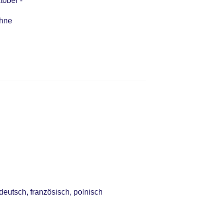
tober -
ohne
deutsch, französisch, polnisch