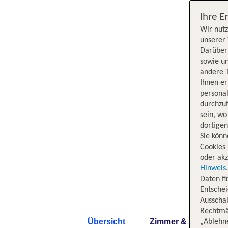
Ihre E
Wir nutz
unserer 
Darüber 
sowie un
andere 
Ihnen e
persona
durchzuf
sein, w
dortige
Sie könn
Cookies 
oder akz
Hinweis
Daten f
Entschei
Ausschal
Rechtmäß
Übersicht
Zimmer & Angebote
„Ablehn