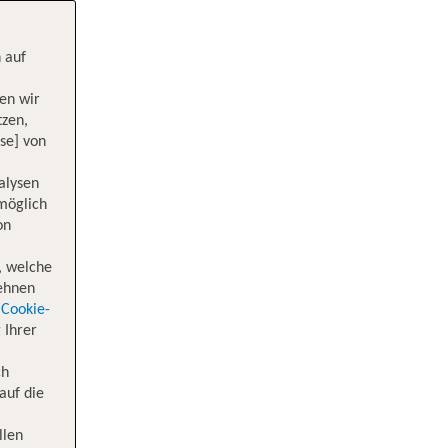
 auf
en wir
tzen,
se] von
alysen
 möglich
on
, welche
lehnen
Cookie-
 Ihrer
ch
auf die
llen