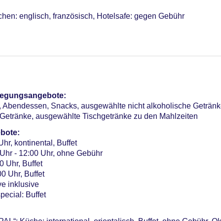
chen: englisch, französisch, Hotelsafe: gegen Gebühr
bühr, Outdoor, Liegestühle: ohne Gebühr, Sonnenschirme: o
ühr, Indoor, Meerwasser, überdacht: Januar - April, beheizba
“: ohne Gebühr, Outdoor, Süßwasser
il, gegen Gebühr, Indoor, beheizbar, im Wellnessbereich
pflegungsangebote:
Friseur
en, Abendessen, Snacks, ausgewählte nicht alkoholische Getränk
 Getränke, ausgewählte Tischgetränke zu den Mahlzeiten
on/in der Lobby: ohne Gebühr, in der Bar: ohne Gebühr, am Po
bote:
hr, kontinental, Buffet
sterCard
 Uhr - 12:00 Uhr, ohne Gebühr
 Verfügbarkeit), unbewacht: gegen Gebühr
0 Uhr, Buffet
me: 2, klimatisierte Tagungsräume, Coffee Breaks: gegen Gebü
0 Uhr, Buffet
ve inklusive
ecial: Buffet