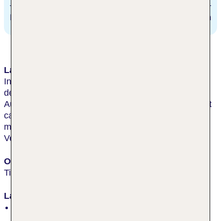
MANAVGAT
4 km
Lage & Umgebung
In ruhiger Lage zwischen dem Titreyengöl-See und
dem Mittelmeer bietet das Hotel einen idealen
Ausgangspunkt für Erkundungen. Der Sandstrand ist
ca. 600 m entfernt, das Zentrum von Side erreicht
man nach ca. 5 km. Taxi- oder öffentliche Minibus-
Verbindungen sind vor dem Hotel vorhanden.
Ort
Titreyen Göl
Lage
am See, ruhig, Altstadt, Restaurants/Geschäfte in
der Nähe