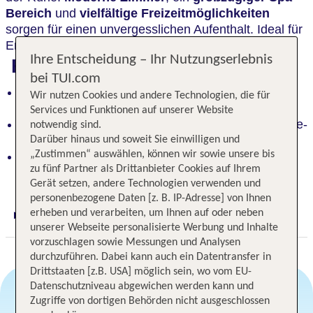
Bereich
und
vielfältige Freizeitmöglichkeiten
sorgen für einen unvergesslichen Aufenthalt. Ideal für
Erholungssuchende und Aktivurlauber.​
Ihre Entscheidung – Ihr Nutzungserlebnis
Highlights
bei TUI.com
Vielfältiges Sport- und Freizeitangebot für alle
Wir nutzen Cookies und andere Technologien, die für
Altersgruppen ​
Services und Funktionen auf unserer Website
Umfangreiches All-Inclusive-Angebot mit À-la-carte-
notwendig sind.
Restaurant ​
Darüber hinaus und soweit Sie einwilligen und
„Zustimmen“ auswählen, können wir sowie unsere bis
Familienfreundliche Einrichtungen mit Kinderclub
zu fünf Partner als Drittanbieter Cookies auf Ihrem
und Spielplatz
Gerät setzen, andere Technologien verwenden und
personenbezogene Daten [z. B. IP-Adresse] von Ihnen
erheben und verarbeiten, um Ihnen auf oder neben
Digitaler und telefonischer 24/7 TUI Service
unserer Webseite personalisierte Werbung und Inhalte
vorzuschlagen sowie Messungen und Analysen
durchzuführen. Dabei kann auch ein Datentransfer in
Drittstaaten [z.B. USA] möglich sein, wo vom EU-
Datenschutzniveau abgewichen werden kann und
Zugriffe von dortigen Behörden nicht ausgeschlossen