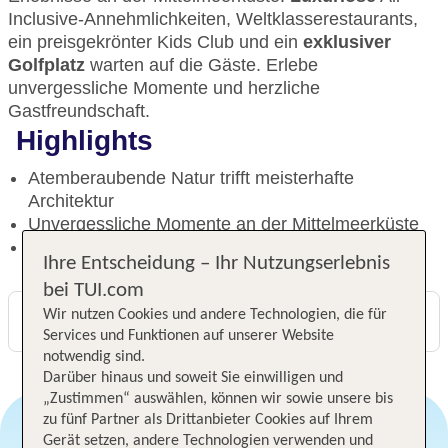
Inclusive-Annehmlichkeiten, Weltklasserestaurants,
ein preisgekrönter Kids Club und ein
exklusiver
Golfplatz
warten auf die Gäste. Erlebe
unvergessliche Momente und herzliche
Gastfreundschaft.
Highlights
Atemberaubende Natur trifft meisterhafte
Architektur
Unvergessliche Momente an der Mittelmeerküste
Exklusiver Golfplatz für Golfliebhaber
Ihre Entscheidung – Ihr Nutzungserlebnis
bei TUI.com
Wir nutzen Cookies und andere Technologien, die für
Digitaler und telefonischer 24/7 TUI Service
Services und Funktionen auf unserer Website
notwendig sind.
Darüber hinaus und soweit Sie einwilligen und
„Zustimmen“ auswählen, können wir sowie unsere bis
zu fünf Partner als Drittanbieter Cookies auf Ihrem
Gerät setzen, andere Technologien verwenden und