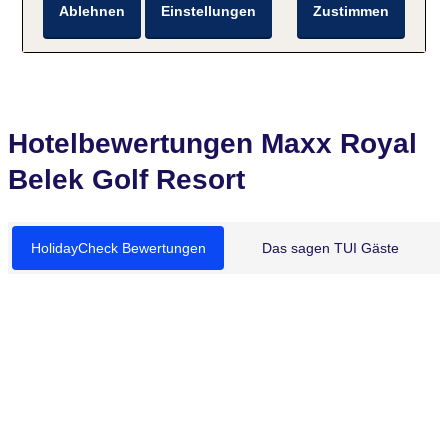
Ablehnen
Einstellungen
Zustimmen
Steg, hoteleigen, Liegen: ohne Gebühr,
Sonnenschirme: ohne Gebühr
Hotelbewertungen Maxx Royal
Belek Golf Resort
HolidayCheck Bewertungen
Das sagen TUI Gäste