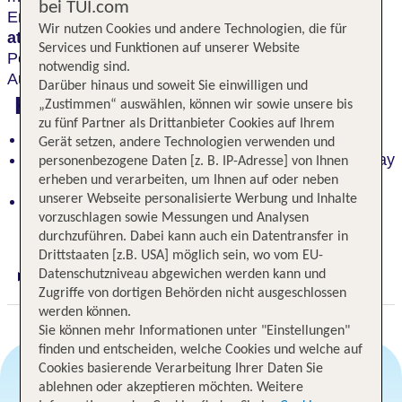
bei TUI.com
Erlebnis.
Inspirierende Designs und
Wir nutzen Cookies und andere Technologien, die für
atemberaubende Ausblicke
auf West Bay und The
Services und Funktionen auf unserer Website
Pearl schaffen eine faszinierende Atmosphäre. Ein
notwendig sind.
Aufenthalt, der die Sinne weckt.
Darüber hinaus und soweit Sie einwilligen und
Highlights
„Zustimmen“ auswählen, können wir sowie unsere bis
zu fünf Partner als Drittanbieter Cookies auf Ihrem
Modernes Luxusdesign von Marcel Wanders
Gerät setzen, andere Technologien verwenden und
Beeindruckende Unterkünfte mit Blick auf West Bay
personenbezogene Daten [z. B. IP-Adresse] von Ihnen
und The Pearl
erheben und verarbeiten, um Ihnen auf oder neben
unserer Webseite personalisierte Werbung und Inhalte
Wellness im ESPA mit türkischem Hamam und
vorzuschlagen sowie Messungen und Analysen
Erlebnisgarten
durchzuführen. Dabei kann auch ein Datentransfer in
Drittstaaten [z.B. USA] möglich sein, wo vom EU-
Datenschutzniveau abgewichen werden kann und
Digitaler und telefonischer 24/7 TUI Service
Zugriffe von dortigen Behörden nicht ausgeschlossen
werden können.
Sie können mehr Informationen unter "Einstellungen"
finden und entscheiden, welche Cookies und welche auf
Cookies basierende Verarbeitung Ihrer Daten Sie
ablehnen oder akzeptieren möchten. Weitere