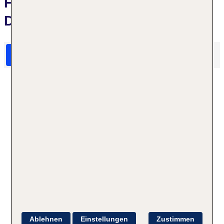
Hotelbewertungen Mondrian
Doha
HolidayCheck Bewertungen
Das sagen TUI Gäste
Ablehnen
Einstellungen
Zustimmen