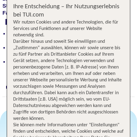
Strandabschnitt
oder am schönen
Pool
ein prima
Ihre Entscheidung – Ihr Nutzungserlebnis
Familien-Badeurlaub
vorprogrammiert.
bei TUI.com
Highlights
Wir nutzen Cookies und andere Technologien, die für
Services und Funktionen auf unserer Website
Direkt am Strand: Familien-Badeurlaub für Groß
notwendig sind.
und Klein
Darüber hinaus und soweit Sie einwilligen und
Moderner mariner Stil: Ein lebhaftes und
„Zustimmen“ auswählen, können wir sowie unsere bis
familienfreundliches Hotel
zu fünf Partner als Drittanbieter Cookies auf Ihrem
Gerät setzen, andere Technologien verwenden und
Pool und Strandabschnitt: Perfekt für
personenbezogene Daten [z. B. IP-Adresse] von Ihnen
unvergessliche Familienmomente
erheben und verarbeiten, um Ihnen auf oder neben
unserer Webseite personalisierte Werbung und Inhalte
vorzuschlagen sowie Messungen und Analysen
Digitaler und telefonischer 24/7 TUI Service
durchzuführen. Dabei kann auch ein Datentransfer in
Drittstaaten [z.B. USA] möglich sein, wo vom EU-
Datenschutzniveau abgewichen werden kann und
Zugriffe von dortigen Behörden nicht ausgeschlossen
werden können.
Sie können mehr Informationen unter "Einstellungen"
finden und entscheiden, welche Cookies und welche auf
Angebotsauswahl