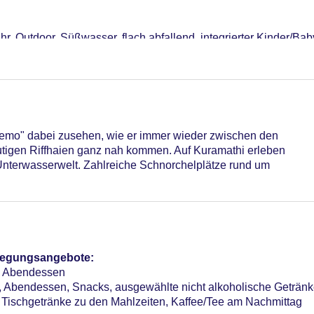
bühr, Outdoor, Süßwasser, flach abfallend, integrierter Kinder/Ba
hr
hne Gebühr, Outdoor, Süßwasser, Liegen: ohne Gebühr, Liegestü
ühr, Outdoor, Süßwasser, flach abfallend, Liegen: ohne Gebühr
 Gebühr, Outdoor, Süßwasser, Liegen: ohne Gebühr
Nemo" dabei zusehen, wie er immer wieder zwischen den
igen Riffhaien ganz nah kommen. Auf Kuramathi erleben
 Unterwasserwelt. Zahlreiche Schnorchelplätze rund um
n Bereich: ohne Gebühr, an der Rezeption/in der Lobby: ohne G
sterCard, American Express
pflegungsangebote:
n, Abendessen
en, Abendessen, Snacks, ausgewählte nicht alkoholische Getränk
 Tischgetränke zu den Mahlzeiten, Kaffee/Tee am Nachmittag