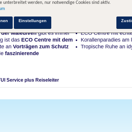
 unterbreitet werden, nur notwendige Cookies sind aktiv.
sum
Highlights
hnen
Einstellungen
Zust
 der Malediven
gibt es immer
ECO Centre mit echt
g ist das
ECO Centre mit dem
Korallenparadies am 
ste an
Vorträgen zum Schutz
Tropische Ruhe an id
ie
faszinierende
TUI Service plus Reiseleiter