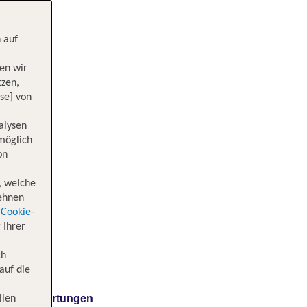
 auf
en wir
tzen,
se] von
alysen
 möglich
on
, welche
lehnen
Cookie-
 Ihrer
ch
auf die
Bewertungen
llen