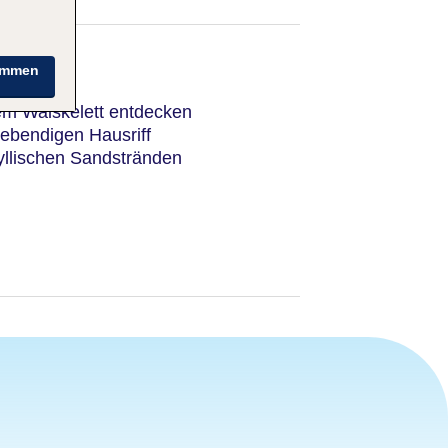
immen
em Walskelett entdecken
lebendigen Hausriff
yllischen Sandstränden