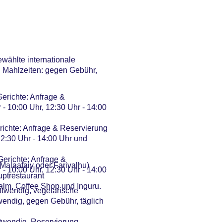
ewählte internationale
n Mahlzeiten: gegen Gebühr,
Gerichte: Anfrage &
 - 10:00 Uhr, 12:30 Uhr - 14:00
erichte: Anfrage & Reservierung
12:30 Uhr - 14:00 Uhr und
 Gerichte: Anfrage &
 Malaafaiy oder Farivalhu)
 - 10:00 Uhr, 12:30 Uhr - 14:00
ptrestaurant
Palm, Coffee Shop und Inguru.
otwendig, vegetarische
twendig, gegen Gebühr, täglich
otwendig, Reservierung