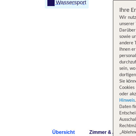
Wassersport
Ihre E
Wir nutz
unserer 
Darüber 
sowie un
andere 
Ihnen e
persona
durchzuf
sein, w
dortige
Sie könn
Cookies 
oder akz
Hinweis
Daten f
Entschei
Ausschal
Rechtmäß
Übersicht
Zimmer & Angebote
„Ablehn