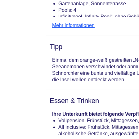
Gartenanlage, Sonnenterrasse
Pools: 4
Infinitypool „Infinity Pool“: ohne Ge
Gebühr, Sonnenschirme: ohne Gebü
Mehr Informationen
Infinitypool „Laguna Bar & Pool“: o
Sonnenschirme: ohne Gebühr
Pool „Sports Center Pool“: ohne Geb
Tipp
Kinderpool „Children's Pool“: ohne
Badetücher: ohne Gebühr
Einmal dem orange-weiß gestreiften „
Souvenirshop, Boutique, Friseur
Seeanemonen verschwindet oder anmut
Arzt: Sprachen: deutsch, englisch
Schnorchler eine bunte und vielfältige
Internet: WLAN/WiFi, im öffentliche
die Insel wollen entdeckt werden.
Wäscheservice: gegen Gebühr
Gepäckservice
Zahlungsarten: TUI Card / VISA, Ma
Essen & Trinken
Haustiere nicht erlaubt
Zimmer: 360
Ihre Unterkunft bietet folgende Ver
Landeskategorie: 4 Sterne
Vollpension: Frühstück, Mittagesse
All inclusive: Frühstück, Mittagess
alkoholische Getränke, ausgewählte