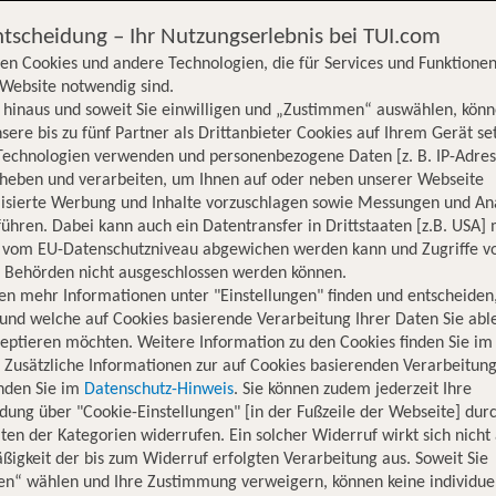
ntscheidung – Ihr Nutzungserlebnis bei TUI.com
en Cookies und andere Technologien, die für Services und Funktionen
Website notwendig sind.
hinaus und soweit Sie einwilligen und „Zustimmen“ auswählen, könn
sere bis zu fünf Partner als Drittanbieter Cookies auf Ihrem Gerät se
Technologien verwenden und personenbezogene Daten [z. B. IP-Adres
rheben und verarbeiten, um Ihnen auf oder neben unserer Webseite
lisierte Werbung und Inhalte vorzuschlagen sowie Messungen und An
ühren. Dabei kann auch ein Datentransfer in Drittstaaten [z.B. USA]
o vom EU-Datenschutzniveau abgewichen werden kann und Zugriffe v
n Behörden nicht ausgeschlossen werden können.
en mehr Informationen unter "Einstellungen" finden und entscheiden
und welche auf Cookies basierende Verarbeitung Ihrer Daten Sie ab
eptieren möchten. Weitere Information zu den Cookies finden Sie im
. Zusätzliche Informationen zur auf Cookies basierenden Verarbeitung
inden Sie im
Datenschutz-Hinweis
. Sie können zudem jederzeit Ihre
dung über "Cookie-Einstellungen" [in der Fußzeile der Webseite] dur
ten der Kategorien widerrufen. Ein solcher Widerruf wirkt sich nicht 
igkeit der bis zum Widerruf erfolgten Verarbeitung aus. Soweit Sie
Hotelinformationen
Nachhaltigkeit
Lage
en“ wählen und Ihre Zustimmung verweigern, können keine individue