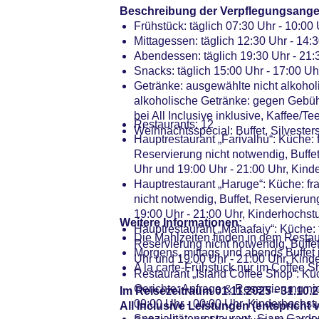
Beschreibung der Verpflegungsange
Frühstück: täglich 07:30 Uhr - 10:00 
Mittagessen: täglich 12:30 Uhr - 14:3
Abendessen: täglich 19:30 Uhr - 21:
Snacks: täglich 15:00 Uhr - 17:00 Uhr
Getränke: ausgewählte nicht alkoholi
alkoholische Getränke: gegen Gebühr
bei All Inclusive inklusive, Kaffee/T
Restaurants: 12
Weihnachtsspecial: Buffet, Silvesters
Hauptrestaurant „Farivalhu“: Küche: f
Reservierung nicht notwendig, Buffet
Uhr und 19:00 Uhr - 21:00 Uhr, Kind
Hauptrestaurant „Haruge“: Küche: fra
nicht notwendig, Buffet, Reservierun
19:00 Uhr - 21:00 Uhr, Kinderhochst
Weitere Informationen:
Hauptrestaurant „Malaafaiy“: Küche: f
Die Mahlzeiten finden in dem Restaur
Reservierung nicht notwendig, Buffet
Morgens, mittags und abends Buffet
Uhr und 19:00 Uhr - 21:00 Uhr, Kind
A la carte-Frühstück nur im Coffee S
Restaurant „Island Coffee Shop“: Kü
Gerichte: Anfrage & Reservierung nic
Im Reisezeitraum 01.11.2025 - 31.10.2
09:00 Uhr - 00:00 Uhr, Kinderhochst
All Inclusive Leistungen (entspricht v
Spezialitätenrestaurant „Siam Garden