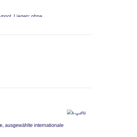
bypool, Liegen: ohne
hle: ohne Gebühr,
ebühr
e, ausgewählte internationale