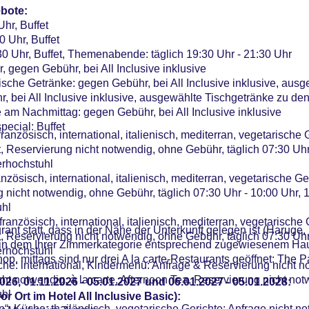
bote:
Uhr, Buffet
0 Uhr, Buffet
30 Uhr, Buffet, Themenabende: täglich 19:30 Uhr - 21:30 Uhr
, gegen Gebühr, bei All Inclusive inklusive
sche Getränke: gegen Gebühr, bei All Inclusive inklusive, ausg
, bei All Inclusive inklusive, ausgewählte Tischgetränke zu de
ee am Nachmittag: gegen Gebühr, bei All Inclusive inklusive
pecial: Buffet
ranzösisch, international, italienisch, mediterran, vegetarische 
, Reservierung nicht notwendig, ohne Gebühr, täglich 07:30 Uhr
erhochstuhl
nzösisch, international, italienisch, mediterran, vegetarische G
g nicht notwendig, ohne Gebühr, täglich 07:30 Uhr - 10:00 Uhr, 
uhl
ranzösisch, international, italienisch, mediterran, vegetarische
ant statt, dass in der Nähe der Unterkunft gelegen ist (Haruge,
, Reservierung nicht notwendig, ohne Gebühr, täglich 07:30 Uhr
 in dem Ihrer Zimmerkategorie entsprechend zugewiesenem Hau
erhochstuhl
hop, mittags sind nur drei A la carte-Restaurants geöffnet: The 
che: international, Kindermenü: Anfrage & Reservierung nicht n
ht notwendig, à la carte, Afternoon Tea, Reservierung nicht no
026, 01.11.2026 - 05.01.2027 und 06.01.2027 - 05.01.2028:
uhl
or Ort im Hotel All Inclusive Basic):
“: Küche: thailändisch, vegetarische Gerichte: Anfrage nicht n