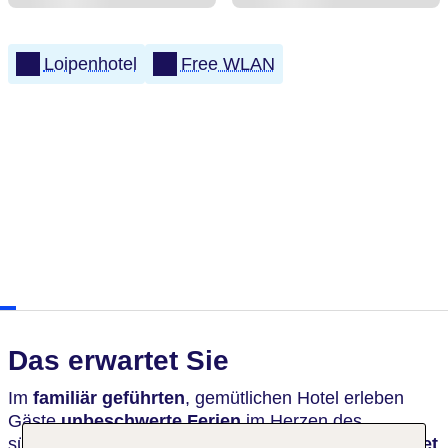
Loipenhotel
Free WLAN
Das erwartet Sie
Im
familiär geführten
, gemütlichen Hotel erleben
Gäste
unbeschwerte Ferien
im Herzen des
südlichen Oberallgäus. Die
Panoramaterrasse bietet