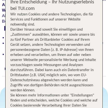
Ihre Entscheidung – Ihr Nutzungserlebnis
Ausblicke
in die Allgäuer Hochalpen, der
bei TUI.com
Wellnessbereich
eine Vielzahl an Anwendungen.
Wir nutzen Cookies und andere Technologien, die für
Aktivurlauber finden zahlreiche Wanderwege und 8
Services und Funktionen auf unserer Website
Bergbahnen in der Umgebung.
notwendig sind.
Highlights
Darüber hinaus und soweit Sie einwilligen und
„Zustimmen“ auswählen, können wir sowie unsere bis
Unbeschwerte Ferien im gemütlichen Ambiente
zu fünf Partner als Drittanbieter Cookies auf Ihrem
Panoramaterrasse mit herrlichen Ausblicken in die
Gerät setzen, andere Technologien verwenden und
Allgäuer Hochalpen
personenbezogene Daten [z. B. IP-Adresse] von Ihnen
Wanderwege und Bergbahnen in der Umgebung
erheben und verarbeiten, um Ihnen auf oder neben
unserer Webseite personalisierte Werbung und Inhalte
vorzuschlagen sowie Messungen und Analysen
durchzuführen. Dabei kann auch ein Datentransfer in
Digitaler und telefonischer 24/7 TUI Service
Drittstaaten [z.B. USA] möglich sein, wo vom EU-
Datenschutzniveau abgewichen werden kann und
Zugriffe von dortigen Behörden nicht ausgeschlossen
werden können.
Sie können mehr Informationen unter "Einstellungen"
finden und entscheiden, welche Cookies und welche auf
Angebotsauswahl
Cookies basierende Verarbeitung Ihrer Daten Sie