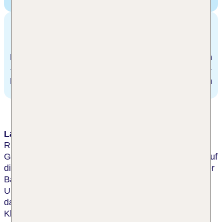
Fischen, Deutschland
Entfernungen
Memmingen
65 km
Fischen
1.5 km
Lage & Umgebung
Ruhige Lage am Ortsrand von Fischen (ca. 10
Gehminuten zur Ortsmitte) mit herrlichem Ausblick auf
die Allgäuer Alpen. Bis nach Oberstdorf ca. 5 km. Der
Bahnhof von Fischen ist ca. 1,5 km entfernt. In der
Umgebung befinden sich zahlreiche Wanderwege,
das Erlebnis- und Familienbad Fischen sowie eine
Kletterhalle und zahlreiche Klettergärten.