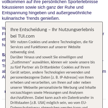
vollkommen auf ihre persönlichen Sporterlebnisse
fokussieren sowie sich ganz der Ruhe und
Entspannung hingeben und außergewöhnliche
kulinarische Trends genießen.
Wer Action und Party liebt, der ist im ROBINSON
Ihre Entscheidung – Ihr Nutzungserlebnis
FIEBERBRUNN bestens aufgehoben. Hier ist „immer
bei TUI.com
etwas los“! Das Entertainment Programm am Abend
Wir nutzen Cookies und andere Technologien, die für
hat hier einen besonders großen Stellenwert.
Services und Funktionen auf unserer Website
notwendig sind.
Speziell für Alleinreisende:
zusammen mehr
Darüber hinaus und soweit Sie einwilligen und
erleben bei den TUI Solo Wochen mit Solo-Traveller-
„Zustimmen“ auswählen, können wir sowie unsere bis
Treff und gemeinsamen Aktivitäten,
zu fünf Partner als Drittanbieter Cookies auf Ihrem
abwechslungsreichem Entertainment sowie Partys am
Gerät setzen, andere Technologien verwenden und
Abend.
personenbezogene Daten [z. B. IP-Adresse] von Ihnen
erheben und verarbeiten, um Ihnen auf oder neben
unserer Webseite personalisierte Werbung und Inhalte
vorzuschlagen sowie Messungen und Analysen
Digitaler und telefonischer 24/7 TUI Service
durchzuführen. Dabei kann auch ein Datentransfer in
Drittstaaten [z.B. USA] möglich sein, wo vom EU-
Datenschutzniveau abgewichen werden kann und