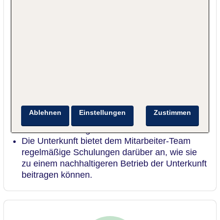
Bildungsorganisationen zusammen, um junge
Menschen dabei zu unterstützen, die
Fähigkeiten und das Selbstvertrauen zu
erlangen, die sie für eine Beschäftigung
benötigen.
Die Unterkunft versorgt Gäste mit
Informationen über lokale Ökosysteme,
kulturelles Erbe und Kultur sowie
Besucheretikette.
Den Gästen werden Touren und Aktivitäten
Ablehnen
Einstellungen
Zustimmen
angeboten, die von lokalen Reiseleitern und
Unternehmen organisiert werden.
Die Unterkunft bietet dem Mitarbeiter-Team
regelmäßige Schulungen darüber an, wie sie
zu einem nachhaltigeren Betrieb der Unterkunft
beitragen können.