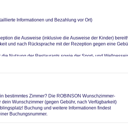
aillierte Informationen und Bezahlung vor Ort)
eption die Ausweise (inklusive die Ausweise der Kinder) bereit
keit und nach Rücksprache mit der Rezeption gegen eine Gebü
ür die Nutzung der Restaurants sowie der Sport- und Wellnessei
n berechnet. Kinder bis 5 Jahre sind frei, Kinder von 6-15 Jahre
ache mit der Rezeption kann die Zimmernutzung gegen eine Geb
erlängert werden.
t ein bestimmtes Zimmer? Die ROBINSON Wunschzimmer-
für die Nutzung der Restaurants sowie der Sport- und Wellness
ir dein Wunschzimmer (gegen Gebühr, nach Verfügbarkeit)
n berechnet. Kinder bis 5 Jahre sind frei, Kinder von 6-15 Jahre
eblingsplatz! Buchung und weitere Informationen findest
deiner Buchungsnummer.
net, Sprachen: deutsch, englisch