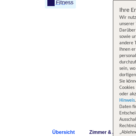
Fitness
Ihre E
Wir nutz
unserer 
Darüber 
sowie un
andere 
Ihnen e
persona
durchzuf
sein, w
dortige
Sie könn
Cookies 
oder akz
Hinweis
Daten f
Entschei
Ausschal
Rechtmäß
Übersicht
Zimmer & Angebote
„Ablehn