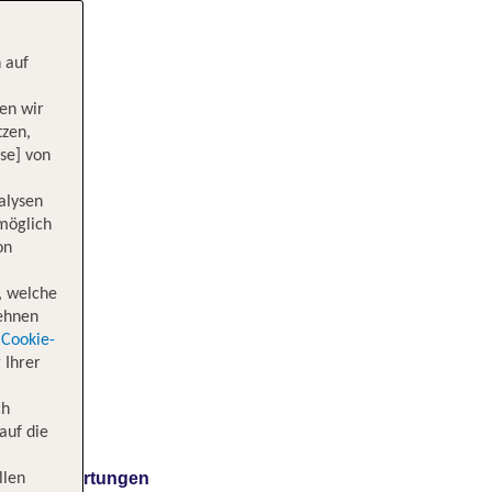
 auf
en wir
tzen,
se] von
alysen
 möglich
on
, welche
lehnen
Cookie-
 Ihrer
ch
auf die
Bewertungen
llen