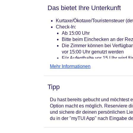
Das bietet Ihre Unterkunft
Kurtaxe/Ökotaxe/Touristensteuer (det
Check-In:
Ab 15:00 Uhr
Bitte beim Einchecken an der Rez
Die Zimmer können bei Verfügbar
vor 15:00 Uhr genutzt werden
Für Aufenthalte vor 15 Uhr wird f
Aufpreis von bis zu 50 € pro Perso
Mehr Informationen
Ermäßigung von 50 %.
Check-Out:
Bis 11:00 Uhr
Tipp
Nach Verfügbarkeit und in Abspr
Uhr oder von 90 € bis 18:00 Uhr v
Du hast bereits gebucht und möchtes
Für Aufenthalte nach 11 Uhr wird 
Option macht es möglich. Reserviere d
Aufpreis von bis zu 50 € pro Perso
und sichere dir deinen persönlichen Li
Ermäßigung von 50 %.
du in der "myTUI App" nach Eingabe 
ROBINSON seit 2012
Letzte Komplettrenovierung: 2020
Rezeption: täglich 24 Stunden geöff