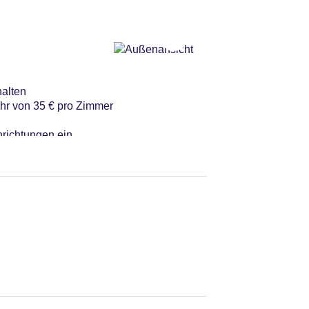
halten
hr von 35 € pro Zimmer
nrichtungen ein
 erhalten eine
ühr von 55 € bis 15:00
einrichtungen ein
 erhalten eine