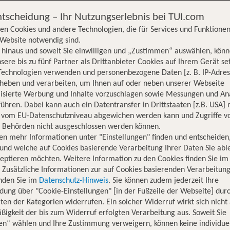
ntscheidung – Ihr Nutzungserlebnis bei TUI.com
en Cookies und andere Technologien, die für Services und Funktionen
Website notwendig sind.
hinaus und soweit Sie einwilligen und „Zustimmen“ auswählen, könn
sere bis zu fünf Partner als Drittanbieter Cookies auf Ihrem Gerät se
Technologien verwenden und personenbezogene Daten [z. B. IP-Adres
rheben und verarbeiten, um Ihnen auf oder neben unserer Webseite
lisierte Werbung und Inhalte vorzuschlagen sowie Messungen und An
ühren. Dabei kann auch ein Datentransfer in Drittstaaten [z.B. USA]
o vom EU-Datenschutzniveau abgewichen werden kann und Zugriffe v
n Behörden nicht ausgeschlossen werden können.
en mehr Informationen unter "Einstellungen" finden und entscheiden
und welche auf Cookies basierende Verarbeitung Ihrer Daten Sie ab
eptieren möchten. Weitere Information zu den Cookies finden Sie im
. Zusätzliche Informationen zur auf Cookies basierenden Verarbeitung
inden Sie im
Datenschutz-Hinweis
. Sie können zudem jederzeit Ihre
dung über "Cookie-Einstellungen" [in der Fußzeile der Webseite] dur
ten der Kategorien widerrufen. Ein solcher Widerruf wirkt sich nicht 
igkeit der bis zum Widerruf erfolgten Verarbeitung aus. Soweit Sie
Hotelinformationen
Nachhaltigkeit
Lage
en“ wählen und Ihre Zustimmung verweigern, können keine individue