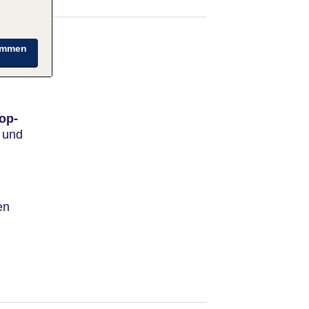
immen
op-
und
en