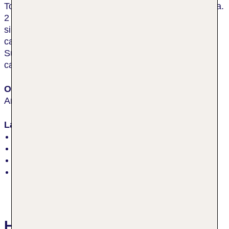
Touristenattraktionen und Ausgehmöglichkeiten im ca.
2 km entfernten Playa de las Américas angesiedelt
sind. Der Strand von Los Cristianos befindet sich in
ca. 2,8 km Entfernung. Bis zum Flughafen Teneriffa
Süd sind es von der Unterkunft aus ca. 15 km, die in
ca. 15 min zurückgelegt werden können.
Ort
Arona
Lage
Sonnenschirme am Strand: gegen Gebühr
Liegen am Strand: gegen Gebühr
Felsiger Strand
Sandstrand
Hotelbewertungen Regency