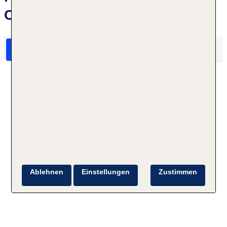
Country Club
HolidayCheck Bewertungen
Das sagen TUI Gäste
Ablehnen
Einstellungen
Zustimmen