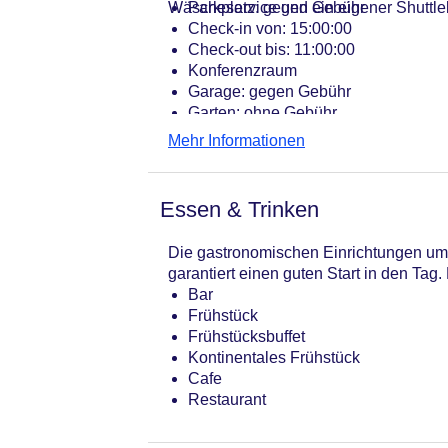
Wäscheservice und ein eigener Shuttleb
Parkplatz: gegen Gebühr
Check-in von: 15:00:00
Check-out bis: 11:00:00
Konferenzraum
Garage: gegen Gebühr
Garten: ohne Gebühr
Hotelsafe
Mehr Informationen
WLAN/WiFi im Hotel
Lift
Minimarkt
Essen & Trinken
Anzahl der Aufzüge: 1
Haustiere: gegen Gebühr
Die gastronomischen Einrichtungen umfa
Zimmerservice
garantiert einen guten Start in den Ta
Gesamtanzahl der Zimmer: 230
Bar
Landeskategorie: 4 Sterne
Frühstück
Frühstücksbuffet
Kontinentales Frühstück
Cafe
Restaurant