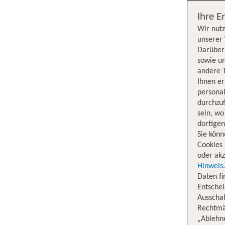
Ihre E
Wir nutz
unserer 
Darüber 
sowie un
andere 
Ihnen e
persona
durchzuf
sein, w
dortige
Sie könn
Cookies 
oder akz
Hinweis
Daten f
Entschei
Ausschal
Rechtmäß
„Ablehn