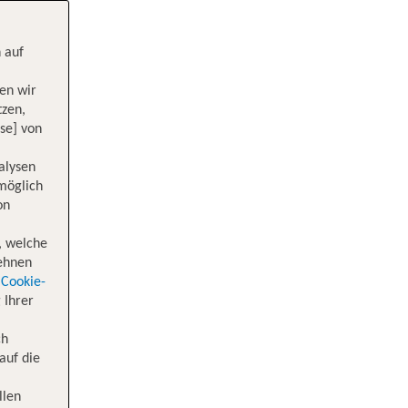
 auf
en wir
tzen,
se] von
alysen
 möglich
on
, welche
lehnen
Cookie-
 Ihrer
ch
auf die
llen