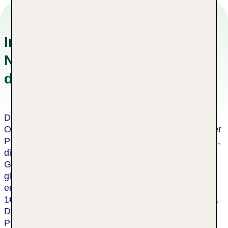
Informationen zu
Nachhaltigkeitskonzepten in
der Unterkunft
Dieses Hotel wurde von einer unabhängigen
Organisation als nachhaltiges Hotel zertifiziert. Dieser
Prozess umfasst eine Bewertung durch einen Dritten,
die bescheinigt, dass das Hotel die Kriterien des
Global Sustainable Tourism Council oder einen
gleichwertigen Standard erfüllt. Für jeden
erwachsenen Gast in diesem Hotel spendet die TUI
1€ an die TUI Care Foundation, für jedes Kind 0,50€.
Die TUI Care Foundation initiiert und unterstützt
Projekte, die jungen Menschen auf der ganzen Welt