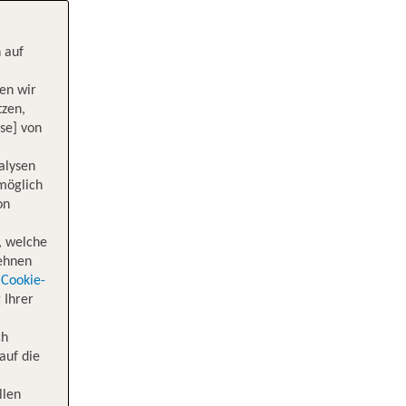
 auf
en wir
tzen,
se] von
alysen
 möglich
on
, welche
lehnen
Cookie-
 Ihrer
ch
auf die
llen