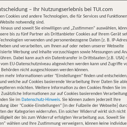
ntscheidung – Ihr Nutzungserlebnis bei TUI.com
en Cookies und andere Technologien, die für Services und Funktionen
Website notwendig sind.
hinaus und soweit Sie einwilligen und „Zustimmen“ auswählen, könn
sere bis zu fünf Partner als Drittanbieter Cookies auf Ihrem Gerät se
Technologien verwenden und personenbezogene Daten [z. B. IP-Adres
rheben und verarbeiten, um Ihnen auf oder neben unserer Webseite
lisierte Werbung und Inhalte vorzuschlagen sowie Messungen und An
ühren. Dabei kann auch ein Datentransfer in Drittstaaten [z.B. USA]
o vom EU-Datenschutzniveau abgewichen werden kann und Zugriffe v
n Behörden nicht ausgeschlossen werden können.
en mehr Informationen unter "Einstellungen" finden und entscheiden
und welche auf Cookies basierende Verarbeitung Ihrer Daten Sie ab
eptieren möchten. Weitere Information zu den Cookies finden Sie im
. Zusätzliche Informationen zur auf Cookies basierenden Verarbeitung
inden Sie im
Datenschutz-Hinweis
. Sie können zudem jederzeit Ihre
dung über "Cookie-Einstellungen" [in der Fußzeile der Webseite] dur
ten der Kategorien widerrufen. Ein solcher Widerruf wirkt sich nicht 
igkeit der bis zum Widerruf erfolgten Verarbeitung aus. Soweit Sie
Hotelinformationen
Lage
Bewertungen
en“ wählen und Ihre Zustimmung verweigern, können keine individue