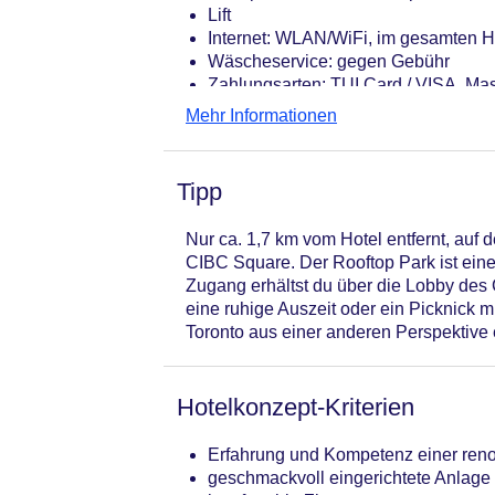
Lift
Internet: WLAN/WiFi, im gesamten H
Wäscheservice: gegen Gebühr
Zahlungsarten: TUI Card / VISA, Mas
ist Pflicht
Mehr Informationen
Haustiere nicht erlaubt
Gebäudeanzahl: 1, Etagen: 23, Zimm
Landeskategorie: 4 Sterne
Tipp
Nur ca. 1,7 km vom Hotel entfernt, auf
CIBC Square. Der Rooftop Park ist ein
Zugang erhältst du über die Lobby des C
eine ruhige Auszeit oder ein Picknick mi
Toronto aus einer anderen Perspektive
Hotelkonzept-Kriterien
Erfahrung und Kompetenz einer ren
geschmackvoll eingerichtete Anlage