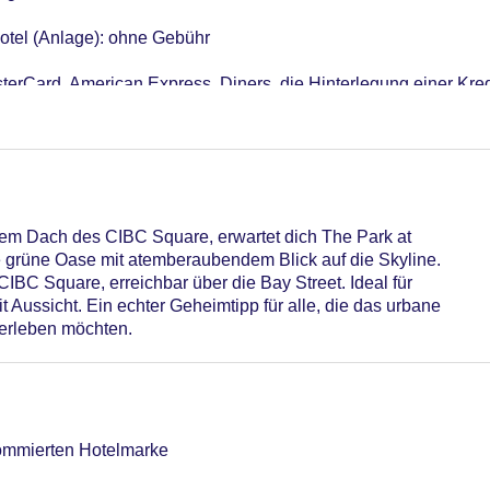
otel (Anlage): ohne Gebühr
terCard, American Express, Diners, die Hinterlegung einer Kred
er: 352
 dem Dach des CIBC Square, erwartet dich The Park at
e grüne Oase mit atemberaubendem Blick auf die Skyline.
IBC Square, erreichbar über die Bay Street. Ideal für
t Aussicht. Ein echter Geheimtipp für alle, die das urbane
 erleben möchten.
ommierten Hotelmarke