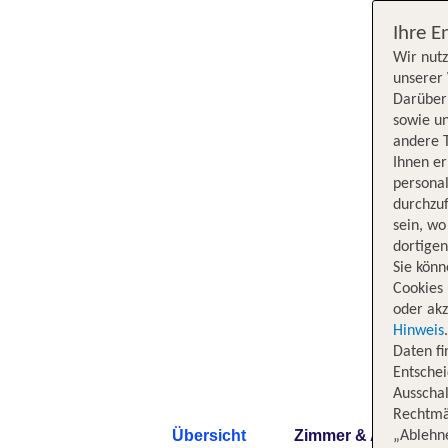
Ihre E
Wir nutz
unserer 
Darüber 
sowie un
andere 
Ihnen e
persona
durchzuf
sein, w
dortige
Sie könn
Cookies 
oder akz
Hinweis
Daten f
Entschei
Ausschal
Rechtmäß
Übersicht
Zimmer & Angebote
„Ablehn