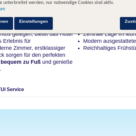
 unterbreitet werden, nur notwendige Cookies sind aktiv.
sum
Highlights
hnen
Einstellungen
Zust
ntos gelegen, bietet das Hotel
Zentrale Lage im lebh
 Erlebnis für
Modern ausgestattete
erne Zimmer, erstklassiger
Reichhaltiges Frühstü
ck sorgen für den perfekten
t bequem zu Fuß
und genieße
.
TUI Service