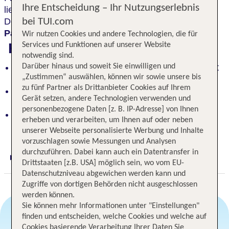
Ihre Entscheidung – Ihr Nutzungserlebnis
liebevoll und stilbewusst saniert, stehen heute unter
Denkmalschutz und sind
in eine wunderbare
bei TUI.com
Parklandschaft eingebettet.
Wir nutzen Cookies und andere Technologien, die für
Highlights
Services und Funktionen auf unserer Website
notwendig sind.
Historische Villen im Familienbesitz, stilvoll saniert
Darüber hinaus und soweit Sie einwilligen und
„Zustimmen“ auswählen, können wir sowie unsere bis
und denkmalgeschützt
zu fünf Partner als Drittanbieter Cookies auf Ihrem
Traumhaftes Parkgrundstück, 10.000 m², mitten in
Gerät setzen, andere Technologien verwenden und
Sellin
personenbezogene Daten [z. B. IP-Adresse] von Ihnen
Verwunschene Oase mit altem Baumbestand, nur
erheben und verarbeiten, um Ihnen auf oder neben
200 m zum Strand
unserer Webseite personalisierte Werbung und Inhalte
vorzuschlagen sowie Messungen und Analysen
durchzuführen. Dabei kann auch ein Datentransfer in
Digitaler und telefonischer 24/7 TUI Service
Drittstaaten [z.B. USA] möglich sein, wo vom EU-
Datenschutzniveau abgewichen werden kann und
Zugriffe von dortigen Behörden nicht ausgeschlossen
werden können.
Sie können mehr Informationen unter "Einstellungen"
finden und entscheiden, welche Cookies und welche auf
Cookies basierende Verarbeitung Ihrer Daten Sie