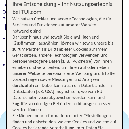
Ihre Entscheidung – Ihr Nutzungserlebnis
liebevoll und stilbewusst saniert, stehen heute unter
Denkmalschutz und sind
in eine wunderbare
bei TUI.com
Parklandschaft eingebettet.
Wir nutzen Cookies und andere Technologien, die für
Highlights
Services und Funktionen auf unserer Website
notwendig sind.
Historische Villen im Familienbesitz, stilvoll saniert
Darüber hinaus und soweit Sie einwilligen und
„Zustimmen“ auswählen, können wir sowie unsere bis
und denkmalgeschützt
zu fünf Partner als Drittanbieter Cookies auf Ihrem
Traumhaftes Parkgrundstück, 10.000 m², mitten in
Gerät setzen, andere Technologien verwenden und
Sellin
personenbezogene Daten [z. B. IP-Adresse] von Ihnen
Verwunschene Oase mit altem Baumbestand, nur
erheben und verarbeiten, um Ihnen auf oder neben
200 m zum Strand
unserer Webseite personalisierte Werbung und Inhalte
vorzuschlagen sowie Messungen und Analysen
durchzuführen. Dabei kann auch ein Datentransfer in
Digitaler und telefonischer 24/7 TUI Service
Drittstaaten [z.B. USA] möglich sein, wo vom EU-
Datenschutzniveau abgewichen werden kann und
Zugriffe von dortigen Behörden nicht ausgeschlossen
werden können.
Sie können mehr Informationen unter "Einstellungen"
finden und entscheiden, welche Cookies und welche auf
Cookies basierende Verarbeitung Ihrer Daten Sie