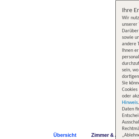
Ihre E
Wir nutz
unserer 
Darüber 
sowie un
andere 
Ihnen e
persona
durchzuf
sein, w
dortige
Sie könn
Cookies 
oder akz
Hinweis
Daten f
Entschei
Ausschal
Rechtmäß
Übersicht
Zimmer & Angebote
„Ablehn