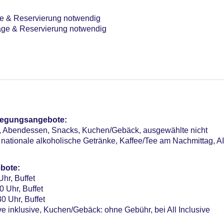
ge & Reservierung notwendig
age & Reservierung notwendig
hen: englisch, italienisch, französisch, Geldwechsel möglich
 französisch
door, Liegestühle: gegen Gebühr, Sonnenschirme: ohne Gebühr
pflegungsangebote:
, Outdoor, Wasserrutsche: ohne Gebühr, Sonnenschirme: ohne
en, Abendessen, Snacks, Kuchen/Gebäck, ausgewählte nicht
or, beheizbar, im Wellnessbereich
nationale alkoholische Getränke, Kaffee/Tee am Nachmittag, AI
otel (Anlage): ohne Gebühr
bote:
sterCard
Uhr, Buffet
0 Uhr, Buffet
Parkhaus: ohne Gebühr, Anfrage & Reservierung nicht notwendig
0 Uhr, Buffet
me: 3, klimatisierte Tagungsräume, Tageslicht, Tagungsequipm
ve inklusive, Kuchen/Gebäck: ohne Gebühr, bei All Inclusive