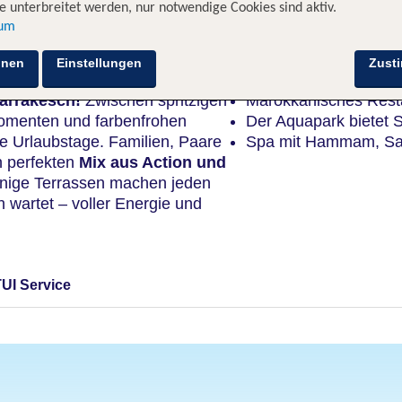
 unterbreitet werden, nur notwendige Cookies sind aktiv.
sum
Highlights
hnen
Einstellungen
Zust
arrakesch!
Zwischen spritzigen
Marokkanisches Rest
omenten und farbenfrohen
Der Aquapark bietet 
e Urlaubstage. Familien, Paare
Spa mit Hammam, Sa
n perfekten
Mix aus Action und
nnige Terrassen machen jeden
 wartet – voller Energie und
TUI Service