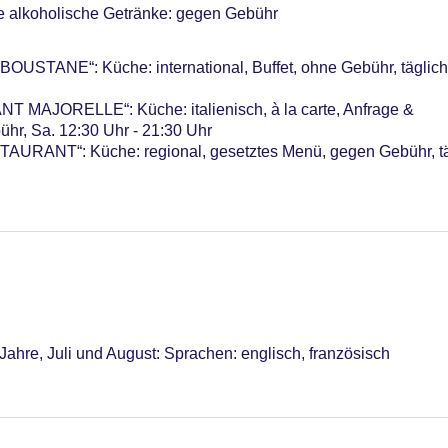
r: 294
le alkoholische Getränke: gegen Gebühr
USTANE“: Küche: international, Buffet, ohne Gebühr, täglich
T MAJORELLE“: Küche: italienisch, à la carte, Anfrage &
hr, Sa. 12:30 Uhr - 21:30 Uhr
URANT“: Küche: regional, gesetztes Menü, gegen Gebühr, tä
ohne Gebühr
 Uhr - 23:00 Uhr, gegen Gebühr
Jahre, Juli und August: Sprachen: englisch, französisch