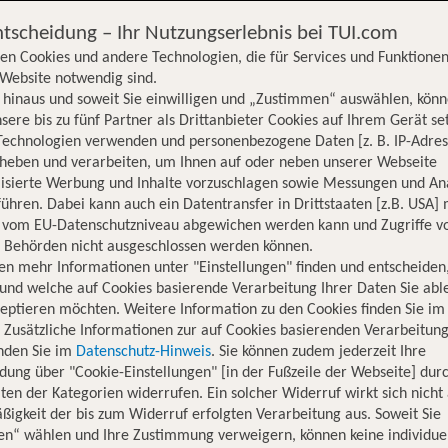
ntscheidung – Ihr Nutzungserlebnis bei TUI.com
en Cookies und andere Technologien, die für Services und Funktionen
Website notwendig sind.
hinaus und soweit Sie einwilligen und „Zustimmen“ auswählen, könn
sere bis zu fünf Partner als Drittanbieter Cookies auf Ihrem Gerät se
Technologien verwenden und personenbezogene Daten [z. B. IP-Adres
rheben und verarbeiten, um Ihnen auf oder neben unserer Webseite
lisierte Werbung und Inhalte vorzuschlagen sowie Messungen und An
ühren. Dabei kann auch ein Datentransfer in Drittstaaten [z.B. USA]
o vom EU-Datenschutzniveau abgewichen werden kann und Zugriffe v
n Behörden nicht ausgeschlossen werden können.
en mehr Informationen unter "Einstellungen" finden und entscheiden
und welche auf Cookies basierende Verarbeitung Ihrer Daten Sie ab
eptieren möchten. Weitere Information zu den Cookies finden Sie im
. Zusätzliche Informationen zur auf Cookies basierenden Verarbeitung
inden Sie im
Datenschutz-Hinweis
. Sie können zudem jederzeit Ihre
dung über "Cookie-Einstellungen" [in der Fußzeile der Webseite] dur
ten der Kategorien widerrufen. Ein solcher Widerruf wirkt sich nicht 
igkeit der bis zum Widerruf erfolgten Verarbeitung aus. Soweit Sie
Hotelinformationen
Lage
Bewertungen
en“ wählen und Ihre Zustimmung verweigern, können keine individue