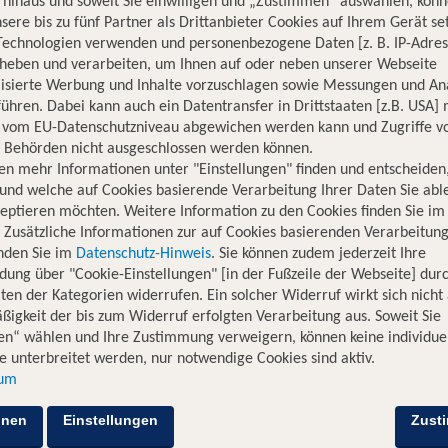
hinaus und soweit Sie einwilligen und „Zustimmen“ auswählen, könn
sere bis zu fünf Partner als Drittanbieter Cookies auf Ihrem Gerät se
Technologien verwenden und personenbezogene Daten [z. B. IP-Adres
rheben und verarbeiten, um Ihnen auf oder neben unserer Webseite
lisierte Werbung und Inhalte vorzuschlagen sowie Messungen und An
ühren. Dabei kann auch ein Datentransfer in Drittstaaten [z.B. USA]
o vom EU-Datenschutzniveau abgewichen werden kann und Zugriffe v
n Behörden nicht ausgeschlossen werden können.
en mehr Informationen unter "Einstellungen" finden und entscheiden
und welche auf Cookies basierende Verarbeitung Ihrer Daten Sie ab
eptieren möchten. Weitere Information zu den Cookies finden Sie im
. Zusätzliche Informationen zur auf Cookies basierenden Verarbeitung
inden Sie im
Datenschutz-Hinweis
. Sie können zudem jederzeit Ihre
dung über "Cookie-Einstellungen" [in der Fußzeile der Webseite] dur
ten der Kategorien widerrufen. Ein solcher Widerruf wirkt sich nicht 
igkeit der bis zum Widerruf erfolgten Verarbeitung aus. Soweit Sie
en“ wählen und Ihre Zustimmung verweigern, können keine individue
 unterbreitet werden, nur notwendige Cookies sind aktiv.
sum
Hotelinformationen
Lage
hnen
Einstellungen
Zust