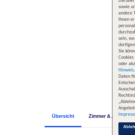
Darüber 
sowie un
andere 
Ihnen e
persona
durchzuf
sein, w
dortige
Sie könn
Cookies 
oder akz
Hinweis
Daten f
Entschei
Ausschal
Rechtmäß
„Ablehn
Angebote
Impres
Übersicht
Zimmer & Angebote
Able