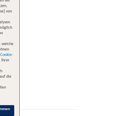
en wir
tzen,
se] von
alysen
 möglich
on
, welche
lehnen
Cookie-
 Ihrer
ch
auf die
llen
immen